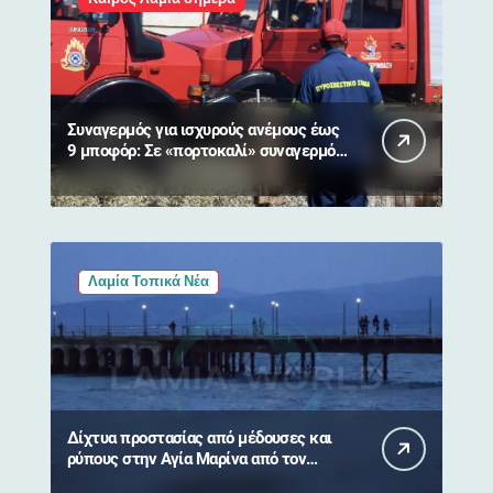
Συναγερμός για ισχυρούς ανέμους έως
9 μποφόρ: Σε «πορτοκαλί» συναγερμό
η Στερεά Ελλάδα
Λαμία Τοπικά Νέα
Δίχτυα προστασίας από μέδουσες και
ρύπους στην Αγία Μαρίνα από τον
Δήμο Στυλίδας