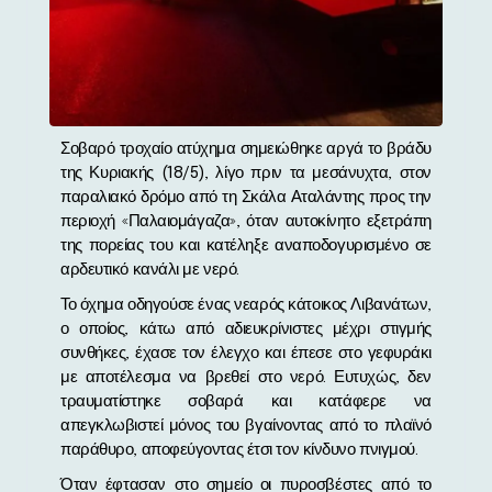
Σοβαρό τροχαίο ατύχημα σημειώθηκε αργά το βράδυ
της Κυριακής (18/5), λίγο πριν τα μεσάνυχτα, στον
παραλιακό δρόμο από τη Σκάλα Αταλάντης προς την
περιοχή «Παλαιομάγαζα», όταν αυτοκίνητο εξετράπη
της πορείας του και κατέληξε αναποδογυρισμένο σε
αρδευτικό κανάλι με νερό.
Το όχημα οδηγούσε ένας νεαρός κάτοικος Λιβανάτων,
ο οποίος, κάτω από αδιευκρίνιστες μέχρι στιγμής
συνθήκες, έχασε τον έλεγχο και έπεσε στο γεφυράκι
με αποτέλεσμα να βρεθεί στο νερό. Ευτυχώς, δεν
τραυματίστηκε σοβαρά και κατάφερε να
απεγκλωβιστεί μόνος του βγαίνοντας από το πλαϊνό
παράθυρο, αποφεύγοντας έτσι τον κίνδυνο πνιγμού.
Όταν έφτασαν στο σημείο οι πυροσβέστες από το