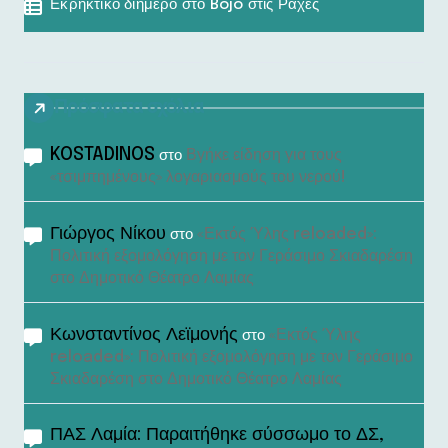
Εκρηκτικό διήμερο στο Bojo στις Ράχες
Πρόσφατα σχόλια
KOSTADINOS
Βγήκε είδηση για τους
στο
«τσιμπημένους» λογαριασμούς του νερού!
Γιώργος Νίκου
«Εκτός Ύλης reloaded»:
στο
Πολιτική εξομολόγηση με τον Γεράσιμο Σκιαδαρέση
στο Δημοτικό Θέατρο Λαμίας
Κωνσταντίνος Λεϊμονής
«Εκτός Ύλης
στο
reloaded»: Πολιτική εξομολόγηση με τον Γεράσιμο
Σκιαδαρέση στο Δημοτικό Θέατρο Λαμίας
ΠΑΣ Λαμία: Παραιτήθηκε σύσσωμο το ΔΣ,