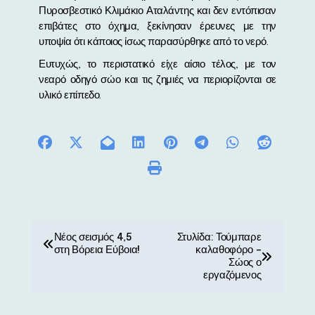
Πυροσβεστικό Κλιμάκιο Αταλάντης και δεν εντόπισαν
επιβάτες στο όχημα, ξεκίνησαν έρευνες με την
υποψία ότι κάποιος ίσως παρασύρθηκε από το νερό.
Ευτυχώς, το περιστατικό είχε αίσιο τέλος, με τον
νεαρό οδηγό σώο και τις ζημιές να περιορίζονται σε
υλικό επίπεδο.
Π
Νέος σεισμός 4,5
Στυλίδα: Τούμπαρε
στη Βόρεια Εύβοια!
καλαθοφόρο –
λ
Σώος ο
εργαζόμενος
ο