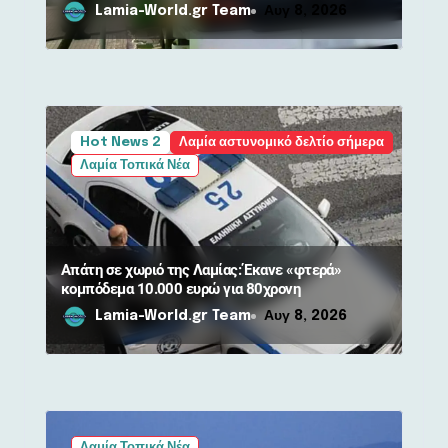
περιοχές NATURA
Lamia-World.gr Team
Αυγ 8, 2026
Hot News 2
Λαμία αστυνομικό δελτίο σήμερα
Λαμία Τοπικά Νέα
Απάτη σε χωριό της Λαμίας: Έκανε «φτερά»
κομπόδεμα 10.000 ευρώ για 80χρονη
Lamia-World.gr Team
Αυγ 8, 2026
Λαμία Τοπικά Νέα