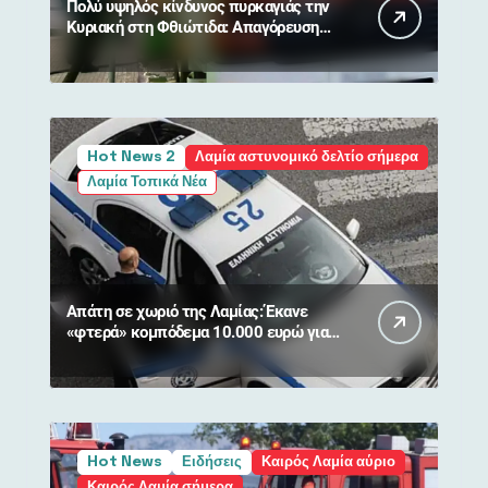
Πολύ υψηλός κίνδυνος πυρκαγιάς την
Κυριακή στη Φθιώτιδα: Απαγόρευση
κυκλοφορίας σε δάση και περιοχές
NATURA
Hot News 2
Λαμία αστυνομικό δελτίο σήμερα
Λαμία Τοπικά Νέα
Απάτη σε χωριό της Λαμίας: Έκανε
«φτερά» κομπόδεμα 10.000 ευρώ για
80χρονη
Hot News
Ειδήσεις
Καιρός Λαμία αύριο
Καιρός Λαμία σήμερα