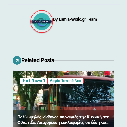
ή
γ
By
Lamia-World.gr Team
η
σ
η
ά
Related Posts
ρ
θ
Hot News 1
Λαμία Τοπικά Νέα
ρ
ω
ν
Πολύ υψηλός κίνδυνος πυρκαγιάς την Κυριακή στη
Φθιώτιδα: Απαγόρευση κυκλοφορίας σε δάση και