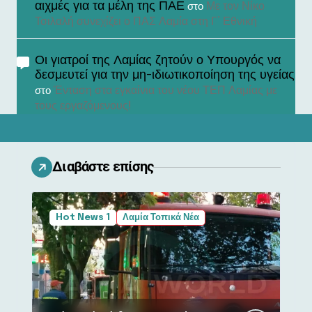
αιχμές για τα μέλη της ΠΑΕ
Με τον Νίκο
στο
Τσιλαλή συνεχίζει ο ΠΑΣ Λαμία στη Γ’ Εθνική
Οι γιατροί της Λαμίας ζητούν ο Υπουργός να
δεσμευτεί για την μη-ιδιωτικοποίηση της υγείας
Ένταση στα εγκαίνια του νέου ΤΕΠ Λαμίας με
στο
τους εργαζόμενους!
Διαβάστε επίσης
Hot News 1
Λαμία Τοπικά Νέα