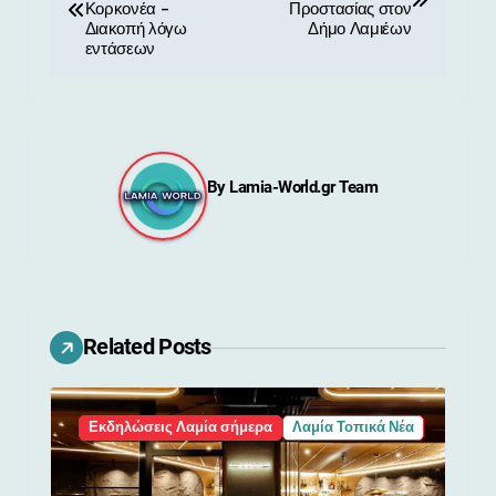
λ
Κορκονέα –
Προστασίας στον
Διακοπή λόγω
Δήμο Λαμιέων
ο
εντάσεων
ή
γ
η
By
Lamia-World.gr Team
σ
η
ά
Related Posts
ρ
θ
Εκδηλώσεις Λαμία σήμερα
Λαμία Τοπικά Νέα
ρ