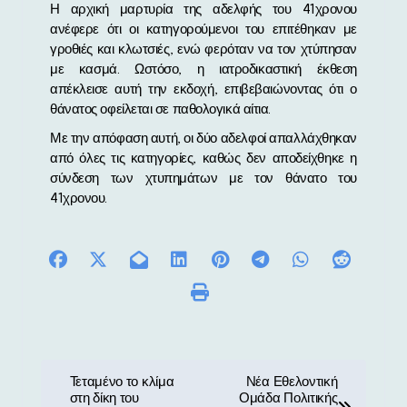
Η αρχική μαρτυρία της αδελφής του 41χρονου
ανέφερε ότι οι κατηγορούμενοι του επιτέθηκαν με
γροθιές και κλωτσιές, ενώ φερόταν να τον χτύπησαν
με κασμά. Ωστόσο, η ιατροδικαστική έκθεση
απέκλεισε αυτή την εκδοχή, επιβεβαιώνοντας ότι ο
θάνατος οφείλεται σε παθολογικά αίτια.
Με την απόφαση αυτή, οι δύο αδελφοί απαλλάχθηκαν
από όλες τις κατηγορίες, καθώς δεν αποδείχθηκε η
σύνδεση των χτυπημάτων με τον θάνατο του
41χρονου.
Π
Τεταμένο το κλίμα
Νέα Εθελοντική
στη δίκη του
Ομάδα Πολιτικής