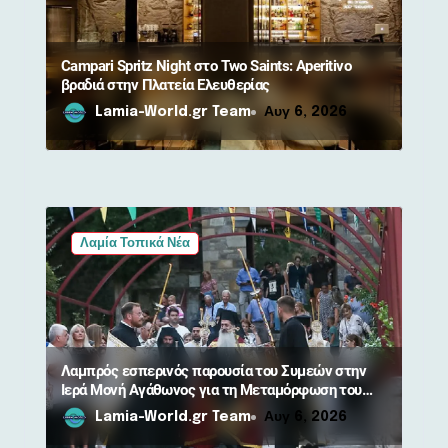
ω
ν
Campari Spritz Night στο Two Saints: Aperitivo
βραδιά στην Πλατεία Ελευθερίας
Lamia-World.gr Team
Αυγ 6, 2026
Λαμία Τοπικά Νέα
Λαμπρός εσπερινός παρουσία του Συμεών στην
Ιερά Μονή Αγάθωνος για τη Μεταμόρφωση του
Σωτήρος
Lamia-World.gr Team
Αυγ 6, 2026