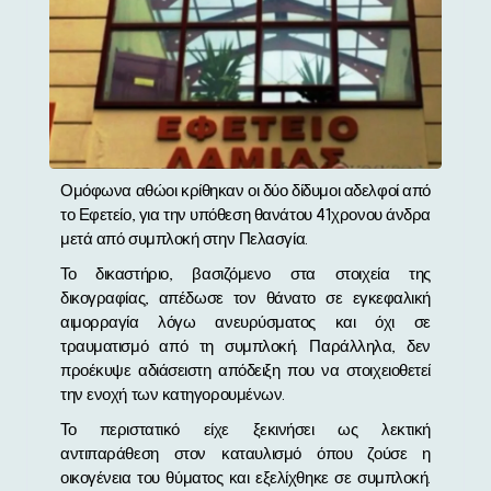
Ομόφωνα αθώοι κρίθηκαν οι δύο δίδυμοι αδελφοί από
το Εφετείο, για την υπόθεση θανάτου 41χρονου άνδρα
μετά από συμπλοκή στην Πελασγία.
Το δικαστήριο, βασιζόμενο στα στοιχεία της
δικογραφίας, απέδωσε τον θάνατο σε εγκεφαλική
αιμορραγία λόγω ανευρύσματος και όχι σε
τραυματισμό από τη συμπλοκή. Παράλληλα, δεν
προέκυψε αδιάσειστη απόδειξη που να στοιχειοθετεί
την ενοχή των κατηγορουμένων.
Το περιστατικό είχε ξεκινήσει ως λεκτική
αντιπαράθεση στον καταυλισμό όπου ζούσε η
οικογένεια του θύματος και εξελίχθηκε σε συμπλοκή.