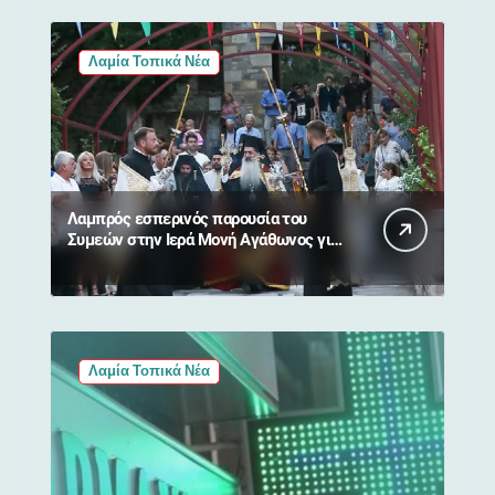
Λαμία Τοπικά Νέα
Λαμπρός εσπερινός παρουσία του
Συμεών στην Ιερά Μονή Αγάθωνος για
τη Μεταμόρφωση του Σωτήρος
Λαμία Τοπικά Νέα