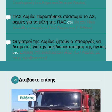
Σκιαδαρέση στο Δημοτικό Θέατρο Λαμίας
ΠΑΣ Λαμία: Παραιτήθηκε σύσσωμο το ΔΣ,
αιχμές για τα μέλη της ΠΑΕ
Με τον Νίκο
στο
Τσιλαλή συνεχίζει ο ΠΑΣ Λαμία στη Γ’ Εθνική
Οι γιατροί της Λαμίας ζητούν ο Υπουργός να
δεσμευτεί για την μη-ιδιωτικοποίηση της υγείας
Ένταση στα εγκαίνια του νέου ΤΕΠ Λαμίας με
στο
τους εργαζόμενους!
Διαβάστε επίσης
Ειδήσεις