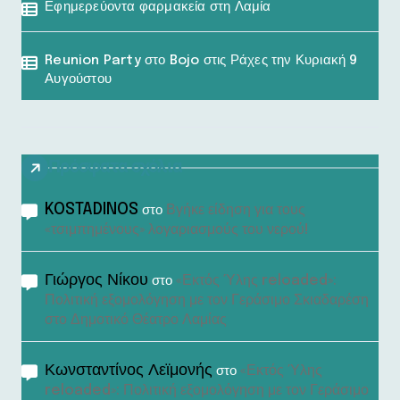
Εφημερεύοντα φαρμακεία στη Λαμία
Reunion Party στο Bojo στις Ράχες την Κυριακή 9
Αυγούστου
Πρόσφατα σχόλια
KOSTADINOS
Βγήκε είδηση για τους
στο
«τσιμπημένους» λογαριασμούς του νερού!
Γιώργος Νίκου
«Εκτός Ύλης reloaded»:
στο
Πολιτική εξομολόγηση με τον Γεράσιμο Σκιαδαρέση
στο Δημοτικό Θέατρο Λαμίας
Κωνσταντίνος Λεϊμονής
«Εκτός Ύλης
στο
reloaded»: Πολιτική εξομολόγηση με τον Γεράσιμο