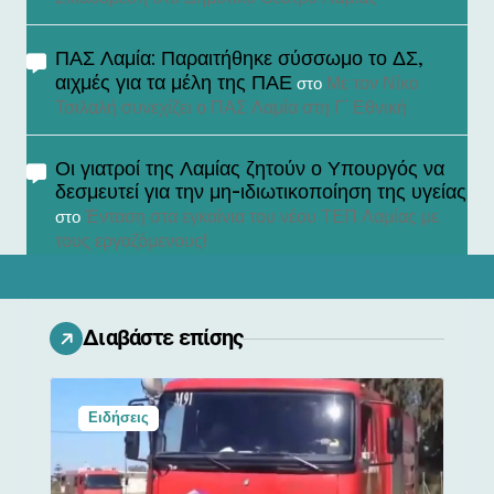
ΠΑΣ Λαμία: Παραιτήθηκε σύσσωμο το ΔΣ,
αιχμές για τα μέλη της ΠΑΕ
Με τον Νίκο
στο
Τσιλαλή συνεχίζει ο ΠΑΣ Λαμία στη Γ’ Εθνική
Οι γιατροί της Λαμίας ζητούν ο Υπουργός να
δεσμευτεί για την μη-ιδιωτικοποίηση της υγείας
Ένταση στα εγκαίνια του νέου ΤΕΠ Λαμίας με
στο
τους εργαζόμενους!
Διαβάστε επίσης
Ειδήσεις