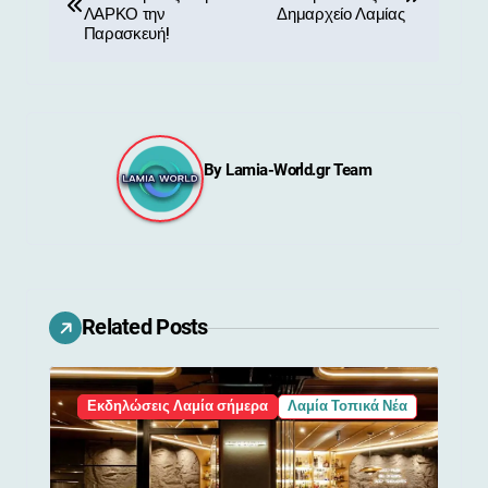
λ
ΛΑΡΚΟ την
Δημαρχείο Λαμίας
Παρασκευή!
ο
ή
γ
By
Lamia-World.gr Team
η
σ
η
ά
Related Posts
ρ
θ
Εκδηλώσεις Λαμία σήμερα
Λαμία Τοπικά Νέα
ρ