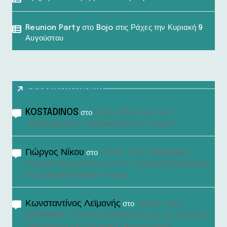
Reunion Party στο Bojo στις Ράχες την Κυριακή 9
Αυγούστου
Πρόσφατα σχόλια
KOSTADINOS
Βγήκε είδηση για τους
στο
«τσιμπημένους» λογαριασμούς του νερού!
Γιώργος Νίκου
«Εκτός Ύλης reloaded»:
στο
Πολιτική εξομολόγηση με τον Γεράσιμο Σκιαδαρέση
στο Δημοτικό Θέατρο Λαμίας
Κωνσταντίνος Λεϊμονής
«Εκτός Ύλης
στο
reloaded»: Πολιτική εξομολόγηση με τον Γεράσιμο
Σκιαδαρέση στο Δημοτικό Θέατρο Λαμίας