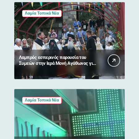
Λαμία Τοπικά Νέα
Λαμπρός εσπερινός παρουσία του
Συμεών στην Ιερά Μονή Αγάθωνος για
τη Μεταμόρφωση του Σωτήρος
Λαμία Τοπικά Νέα