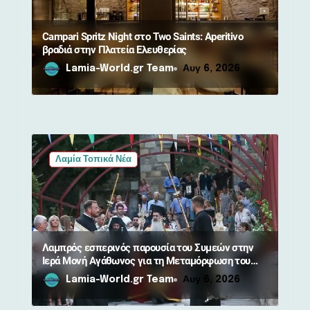
ω
ν
Campari Spritz Night στο Two Saints: Aperitivo
βραδιά στην Πλατεία Ελευθερίας
Lamia-World.gr Team
Αυγ 6, 2026
Λαμία Τοπικά Νέα
Λαμπρός εσπερινός παρουσία του Συμεών στην
Ιερά Μονή Αγάθωνος για τη Μεταμόρφωση του
Σωτήρος
Lamia-World.gr Team
Αυγ 6, 2026