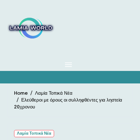
Skip
to
content
Home
Λαμία Τοπικά Νέα
Ελεύθεροι με όρους οι συλληφθέντες για ληστεία
20χρονου
Λαμία Τοπικά Νέα