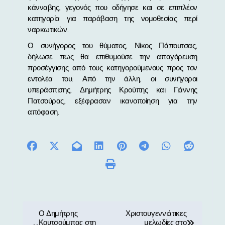
κάνναβης, γεγονός που οδήγησε και σε επιπλέον
κατηγορία για παράβαση της νομοθεσίας περί
ναρκωτικών.
Ο συνήγορος του θύματος, Νίκος Πάπουτσας,
δήλωσε πως θα επιθυμούσε την απαγόρευση
προσέγγισης από τους κατηγορούμενους προς τον
εντολέα του. Από την άλλη, οι συνήγοροι
υπεράσπισης, Δημήτρης Κρούπης και Γιάννης
Πατσούρας, εξέφρασαν ικανοποίηση για την
απόφαση.
Π
Ο Δημήτρης
Χριστουγεννιάτικες
Κουτσούμπας στη
μελωδίες στο