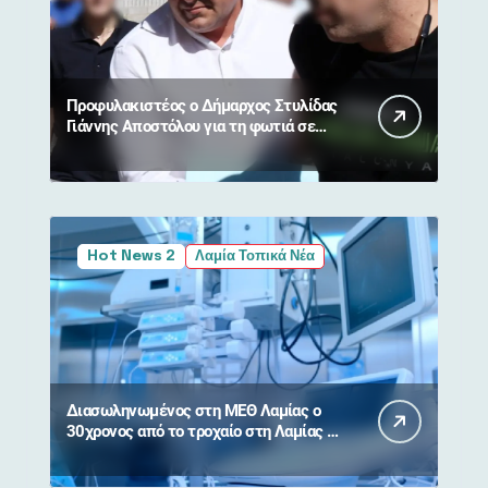
Προφυλακιστέος ο Δήμαρχος Στυλίδας
Γιάννης Αποστόλου για τη φωτιά σε
Βοιωτία και Αττική
Hot News 2
Λαμία Τοπικά Νέα
Διασωληνωμένος στη ΜΕΘ Λαμίας ο
30χρονος από το τροχαίο στη Λαμίας –
Καρπενησίου