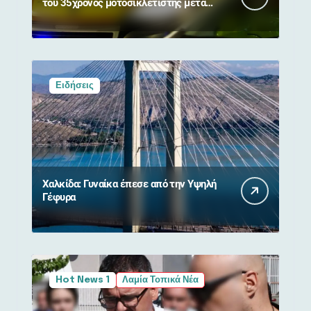
του 35χρονος μοτοσικλετιστής μετά
από σύγκρουση με αγριογούρουνο
Ειδήσεις
Χαλκίδα: Γυναίκα έπεσε από την Υψηλή
Γέφυρα
Hot News 1
Λαμία Τοπικά Νέα