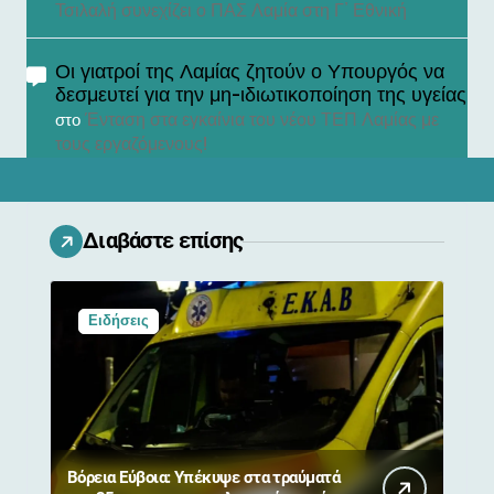
Τσιλαλή συνεχίζει ο ΠΑΣ Λαμία στη Γ’ Εθνική
Οι γιατροί της Λαμίας ζητούν ο Υπουργός να
δεσμευτεί για την μη-ιδιωτικοποίηση της υγείας
Ένταση στα εγκαίνια του νέου ΤΕΠ Λαμίας με
στο
τους εργαζόμενους!
Διαβάστε επίσης
Ειδήσεις
Βόρεια Εύβοια: Υπέκυψε στα τραύματά