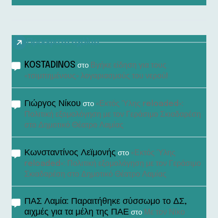
Πρόσφατα σχόλια
KOSTADINOS
Βγήκε είδηση για τους
στο
«τσιμπημένους» λογαριασμούς του νερού!
Γιώργος Νίκου
«Εκτός Ύλης reloaded»:
στο
Πολιτική εξομολόγηση με τον Γεράσιμο Σκιαδαρέση
στο Δημοτικό Θέατρο Λαμίας
Κωνσταντίνος Λεϊμονής
«Εκτός Ύλης
στο
reloaded»: Πολιτική εξομολόγηση με τον Γεράσιμο
Σκιαδαρέση στο Δημοτικό Θέατρο Λαμίας
ΠΑΣ Λαμία: Παραιτήθηκε σύσσωμο το ΔΣ,
αιχμές για τα μέλη της ΠΑΕ
Με τον Νίκο
στο