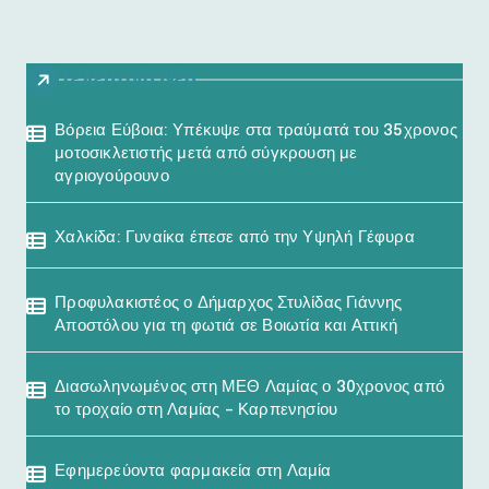
Τελευταία Νέα
Βόρεια Εύβοια: Υπέκυψε στα τραύματά του 35χρονος
μοτοσικλετιστής μετά από σύγκρουση με
αγριογούρουνο
Χαλκίδα: Γυναίκα έπεσε από την Υψηλή Γέφυρα
Προφυλακιστέος ο Δήμαρχος Στυλίδας Γιάννης
Αποστόλου για τη φωτιά σε Βοιωτία και Αττική
Διασωληνωμένος στη ΜΕΘ Λαμίας ο 30χρονος από
το τροχαίο στη Λαμίας – Καρπενησίου
Εφημερεύοντα φαρμακεία στη Λαμία