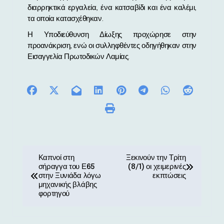
διαρρηκτικά εργαλεία, ένα κατσαβίδι και ένα καλέμι,
τα οποία κατασχέθηκαν.
Η Υποδιεύθυνση Δίωξης προχώρησε στην
προανάκριση, ενώ οι συλληφθέντες οδηγήθηκαν στην
Εισαγγελία Πρωτοδικών Λαμίας.
Π
Καπνοί στη
Ξεκινούν την Τρίτη
σήραγγα του Ε65
(8/1) οι χειμερινές
λ
στην Ξυνιάδα λόγω
εκπτώσεις
μηχανικής βλάβης
ο
φορτηγού
ή