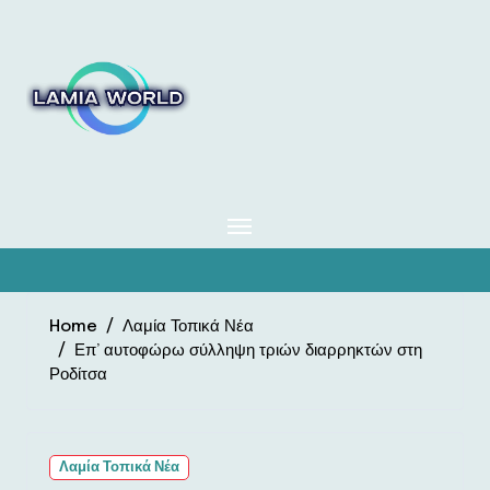
Skip
to
content
Home
Λαμία Τοπικά Νέα
Επ’ αυτοφώρω σύλληψη τριών διαρρηκτών στη
Ροδίτσα
Λαμία Τοπικά Νέα