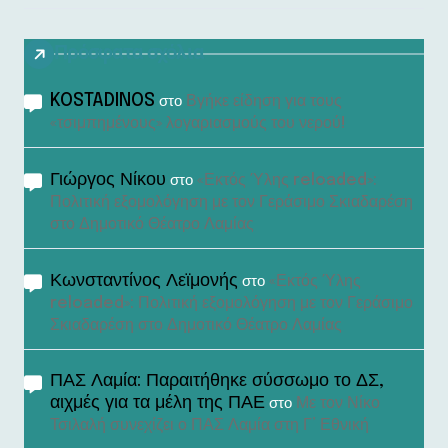
Πρόσφατα σχόλια
KOSTADINOS
Βγήκε είδηση για τους
στο
«τσιμπημένους» λογαριασμούς του νερού!
Γιώργος Νίκου
«Εκτός Ύλης reloaded»:
στο
Πολιτική εξομολόγηση με τον Γεράσιμο Σκιαδαρέση
στο Δημοτικό Θέατρο Λαμίας
Κωνσταντίνος Λεϊμονής
«Εκτός Ύλης
στο
reloaded»: Πολιτική εξομολόγηση με τον Γεράσιμο
Σκιαδαρέση στο Δημοτικό Θέατρο Λαμίας
ΠΑΣ Λαμία: Παραιτήθηκε σύσσωμο το ΔΣ,
αιχμές για τα μέλη της ΠΑΕ
Με τον Νίκο
στο
Τσιλαλή συνεχίζει ο ΠΑΣ Λαμία στη Γ’ Εθνική