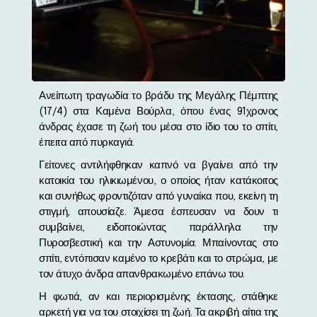
Ανείπωτη τραγωδία το βράδυ της Μεγάλης Πέμπτης
(17/4) στα Καμένα Βούρλα, όπου ένας 91χρονος
άνδρας έχασε τη ζωή του μέσα στο ίδιο του το σπίτι,
έπειτα από πυρκαγιά.
Γείτονες αντιλήφθηκαν καπνό να βγαίνει από την
κατοικία του ηλικιωμένου, ο οποίος ήταν κατάκοιτος
και συνήθως φροντιζόταν από γυναίκα που, εκείνη τη
στιγμή, απουσίαζε. Άμεσα έσπευσαν να δουν τι
συμβαίνει, ειδοποιώντας παράλληλα την
Πυροσβεστική και την Αστυνομία. Μπαίνοντας στο
σπίτι, εντόπισαν καμένο το κρεβάτι και το στρώμα, με
τον άτυχο άνδρα απανθρακωμένο επάνω του.
Η φωτιά, αν και περιορισμένης έκτασης, στάθηκε
αρκετή για να του στοιχίσει τη ζωή. Τα ακριβή αίτια της