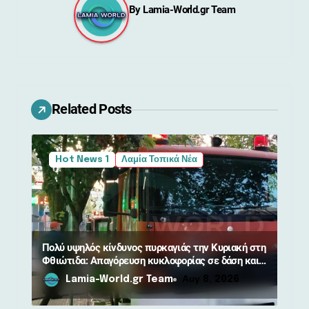
By
Lamia-World.gr Team
η
σ
η
ά
Related Posts
ρ
θ
Hot News 1
Λαμία Τοπικά Νέα
ρ
ω
ν
Πολύ υψηλός κίνδυνος πυρκαγιάς την Κυριακή στη
Φθιώτιδα: Απαγόρευση κυκλοφορίας σε δάση και
περιοχές NATURA
Lamia-World.gr Team
Αυγ 8, 2026