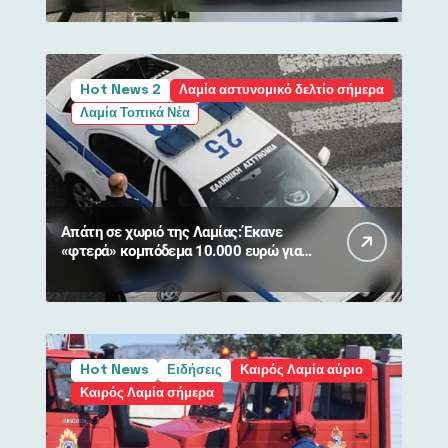
NATURA
Hot News 2
Λαμία αστυνομικό δελτίο σήμερα
Λαμία Τοπικά Νέα
Απάτη σε χωριό της Λαμίας: Έκανε
«φτερά» κομπόδεμα 10.000 ευρώ για
80χρονη
Hot News
Ειδήσεις
Καιρός Λαμία αύριο
Καιρός Λαμία σήμερα