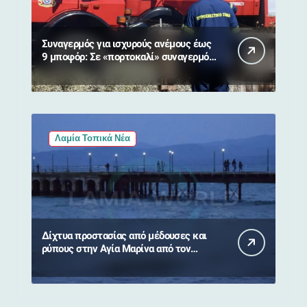
Συναγερμός για ισχυρούς ανέμους έως
9 μποφόρ: Σε «πορτοκαλί» συναγερμό
η Στερεά Ελλάδα
Λαμία Τοπικά Νέα
Δίχτυα προστασίας από μέδουσες και
ρύπους στην Αγία Μαρίνα από τον
Δήμο Στυλίδας