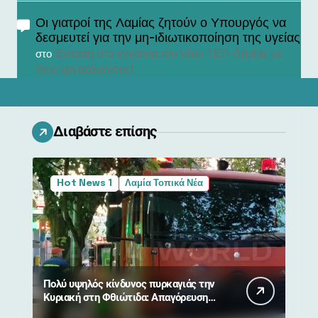
Οι γιατροί της Λαμίας ζητούν ο Υπουργός να
δεσμευτεί για την μη-ιδιωτικοποίηση της υγείας
Ένταση στα εγκαίνια του νέου ΤΕΠ Λαμίας με
στο
τους εργαζόμενους!
Διαβάστε επίσης
Hot News 1
Λαμία Τοπικά Νέα
Πολύ υψηλός κίνδυνος πυρκαγιάς την
Κυριακή στη Φθιώτιδα: Απαγόρευση
κυκλοφορίας σε δάση και περιοχές