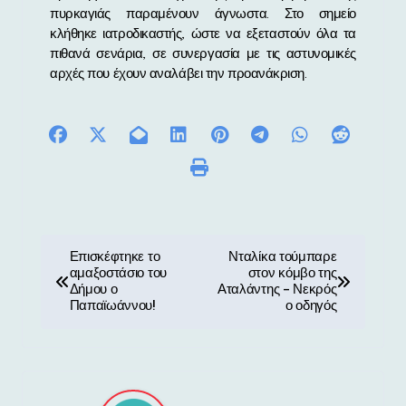
πυρκαγιάς παραμένουν άγνωστα. Στο σημείο
κλήθηκε ιατροδικαστής, ώστε να εξεταστούν όλα τα
πιθανά σενάρια, σε συνεργασία με τις αστυνομικές
αρχές που έχουν αναλάβει την προανάκριση.
Π
Επισκέφτηκε το
Νταλίκα τούμπαρε
αμαξοστάσιο του
στον κόμβο της
λ
Δήμου ο
Αταλάντης – Νεκρός
Παπαϊωάννου!
ο οδηγός
ο
ή
γ