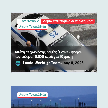
Hot News 2
Λαμία αστυνομικό δελτίο σήμερα
Λαμία Τοπικά Νέα
Απάτη σε χωριό της Λαμίας: Έκανε «φτερά»
κομπόδεμα 10.000 ευρώ για 80χρονη
Lamia-World.gr Team
Αυγ 8, 2026
Λαμία Τοπικά Νέα