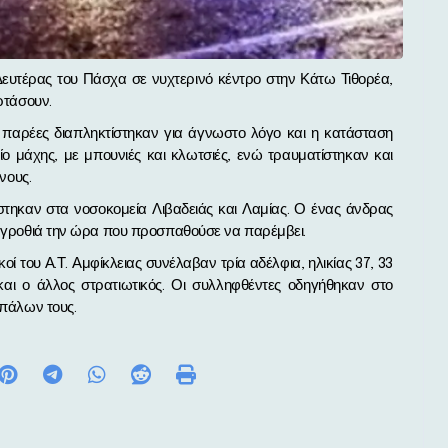
ρτάσουν.
παρέες διαπληκτίστηκαν για άγνωστο λόγο και η κατάσταση
ο μάχης, με μπουνιές και κλωτσιές, ενώ τραυματίστηκαν και
νους.
ίστηκαν στα νοσοκομεία Λιβαδειάς και Λαμίας. Ο ένας άνδρας
εί γροθιά την ώρα που προσπαθούσε να παρέμβει.
οί του Α.Τ. Αμφίκλειας συνέλαβαν τρία αδέλφια, ηλικίας 37, 33
και ο άλλος στρατιωτικός. Οι συλληφθέντες οδηγήθηκαν στο
ιπάλων τους.