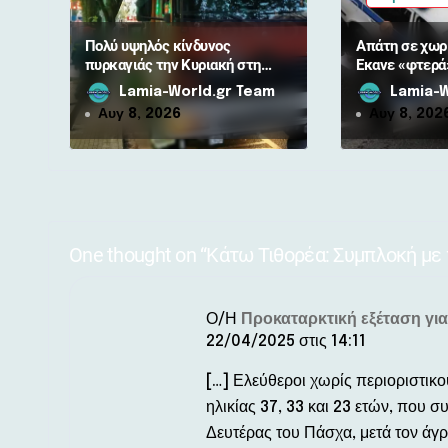
ρ
Πολύ υψηλός κίνδυνος
Απάτη σε χωρι
ω
πυρκαγιάς την Κυριακή στη
Έκανε «φτερά
Φθιώτιδα: Απαγόρευση
10.000 ευρώ 
Lamia-World.gr Team
Lamia-W
ν
κυκλοφορίας σε δάση και
Αυγ 8, 2026
Αυγ 8, 202
περιοχές NATURA
One thought on “Κάτω Τιθορέα: Συμπλοκή με 
Ο/Η
Προκαταρκτική εξέταση για
22/04/2025 στις 14:11
[…] Ελεύθεροι χωρίς περιοριστικο
ηλικίας 37, 33 και 23 ετών, που 
Δευτέρας του Πάσχα, μετά τον άγρ