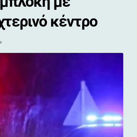
υμπλοκή με
χτερινό κέντρο
ο