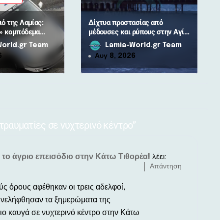
ό της Λαμίας:
Δίχτυα προστασίας από
» κομπόδεμα
μέδουσες και ρύπους στην Αγία
για 80χρονη
Μαρίνα από τον Δήμο Στυλίδας
orld.gr Team
Lamia-World.gr Team
6
Αυγ 8, 2026
τραυματίες σε νυχτερινό κέντρο”
 το άγριο επεισόδιο στην Κάτω Τιθορέα!
λέει:
Απάντηση
ύς όρους αφέθηκαν οι τρεις αδελφοί,
συνελήφθησαν τα ξημερώματα της
ιο καυγά σε νυχτερινό κέντρο στην Κάτω