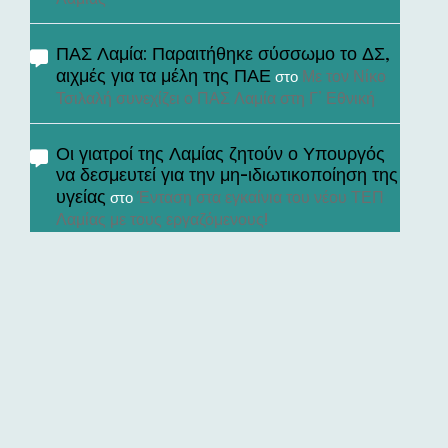
ΠΑΣ Λαμία: Παραιτήθηκε σύσσωμο το ΔΣ,
αιχμές για τα μέλη της ΠΑΕ
Με τον Νίκο
στο
Τσιλαλή συνεχίζει ο ΠΑΣ Λαμία στη Γ’ Εθνική
Οι γιατροί της Λαμίας ζητούν ο Υπουργός
να δεσμευτεί για την μη-ιδιωτικοποίηση της
υγείας
Ένταση στα εγκαίνια του νέου ΤΕΠ
στο
Λαμίας με τους εργαζόμενους!