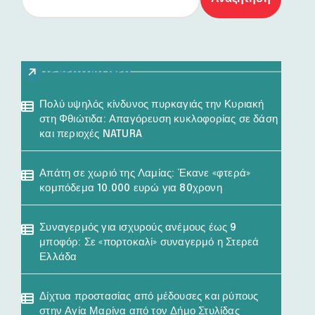
Τελευταία Νέα
Πολύ υψηλός κίνδυνος πυρκαγιάς την Κυριακή
στη Φθιώτιδα: Απαγόρευση κυκλοφορίας σε δάση
και περιοχές NATURA
Απάτη σε χωριό της Λαμίας: Έκανε «φτερά»
κομπόδεμα 10.000 ευρώ για 80χρονη
Συναγερμός για ισχυρούς ανέμους έως 9
μποφόρ: Σε «πορτοκαλί» συναγερμό η Στερεά
Ελλάδα
Δίχτυα προστασίας από μέδουσες και ρύπους
στην Αγία Μαρίνα από τον Δήμο Στυλίδας