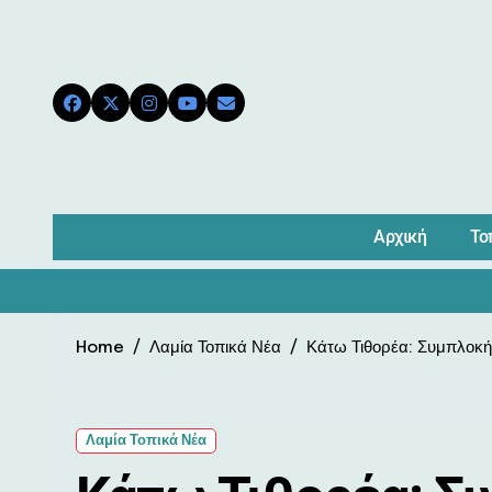
Skip
to
content
Αρχική
Το
Home
Λαμία Τοπικά Νέα
Κάτω Τιθορέα: Συμπλοκή 
Λαμία Τοπικά Νέα