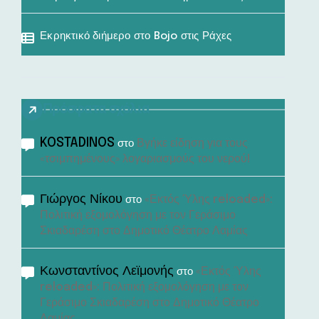
Εκρηκτικό διήμερο στο Bojo στις Ράχες
Πρόσφατα σχόλια
KOSTADINOS
Βγήκε είδηση για τους
στο
«τσιμπημένους» λογαριασμούς του νερού!
Γιώργος Νίκου
«Εκτός Ύλης reloaded»:
στο
Πολιτική εξομολόγηση με τον Γεράσιμο
Σκιαδαρέση στο Δημοτικό Θέατρο Λαμίας
Κωνσταντίνος Λεϊμονής
«Εκτός Ύλης
στο
reloaded»: Πολιτική εξομολόγηση με τον
Γεράσιμο Σκιαδαρέση στο Δημοτικό Θέατρο
Λαμίας