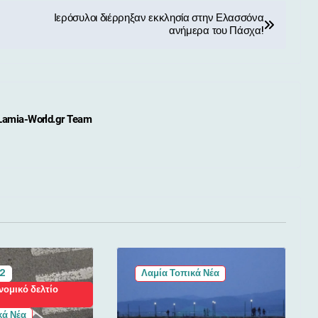
Ιερόσυλοι διέρρηξαν εκκλησία στην Ελασσόνα
ανήμερα του Πάσχα!
Lamia-World.gr Team
 2
Λαμία Τοπικά Νέα
νομικό δελτίο
κά Νέα