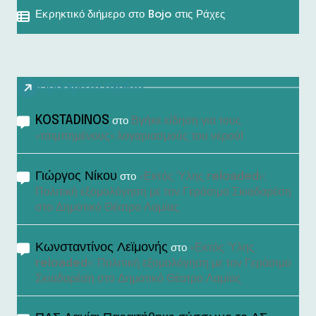
Εκρηκτικό διήμερο στο Bojo στις Ράχες
Πρόσφατα σχόλια
KOSTADINOS
Βγήκε είδηση για τους
στο
«τσιμπημένους» λογαριασμούς του νερού!
Γιώργος Νίκου
«Εκτός Ύλης reloaded»:
στο
Πολιτική εξομολόγηση με τον Γεράσιμο Σκιαδαρέση
στο Δημοτικό Θέατρο Λαμίας
Κωνσταντίνος Λεϊμονής
«Εκτός Ύλης
στο
reloaded»: Πολιτική εξομολόγηση με τον Γεράσιμο
Σκιαδαρέση στο Δημοτικό Θέατρο Λαμίας