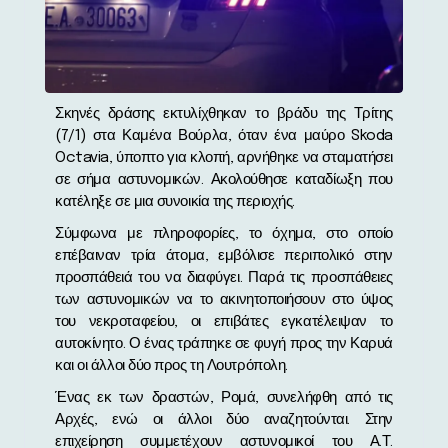
Σκηνές δράσης εκτυλίχθηκαν το βράδυ της Τρίτης
(7/1) στα Καμένα Βούρλα, όταν ένα μαύρο Skoda
Octavia, ύποπτο για κλοπή, αρνήθηκε να σταματήσει
σε σήμα αστυνομικών. Ακολούθησε καταδίωξη που
κατέληξε σε μια συνοικία της περιοχής.
Σύμφωνα με πληροφορίες, το όχημα, στο οποίο
επέβαιναν τρία άτομα, εμβόλισε περιπολικό στην
προσπάθειά του να διαφύγει. Παρά τις προσπάθειες
των αστυνομικών να το ακινητοποιήσουν στο ύψος
του νεκροταφείου, οι επιβάτες εγκατέλειψαν το
αυτοκίνητο. Ο ένας τράπηκε σε φυγή προς την Καρυά
και οι άλλοι δύο προς τη Λουτρόπολη.
Ένας εκ των δραστών, Ρομά, συνελήφθη από τις
Αρχές, ενώ οι άλλοι δύο αναζητούνται. Στην
επιχείρηση συμμετέχουν αστυνομικοί του Α.Τ.