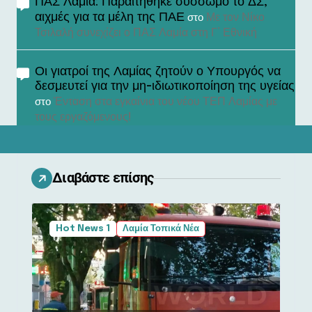
ΠΑΣ Λαμία: Παραιτήθηκε σύσσωμο το ΔΣ,
αιχμές για τα μέλη της ΠΑΕ
Με τον Νίκο
στο
Τσιλαλή συνεχίζει ο ΠΑΣ Λαμία στη Γ’ Εθνική
Οι γιατροί της Λαμίας ζητούν ο Υπουργός να
δεσμευτεί για την μη-ιδιωτικοποίηση της υγείας
Ένταση στα εγκαίνια του νέου ΤΕΠ Λαμίας με
στο
τους εργαζόμενους!
Διαβάστε επίσης
Hot News 1
Λαμία Τοπικά Νέα