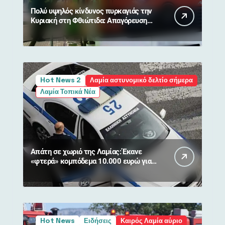
Πολύ υψηλός κίνδυνος πυρκαγιάς την
Κυριακή στη Φθιώτιδα: Απαγόρευση
κυκλοφορίας σε δάση και περιοχές
NATURA
Hot News 2
Λαμία αστυνομικό δελτίο σήμερα
Λαμία Τοπικά Νέα
Απάτη σε χωριό της Λαμίας: Έκανε
«φτερά» κομπόδεμα 10.000 ευρώ για
80χρονη
Hot News
Ειδήσεις
Καιρός Λαμία αύριο