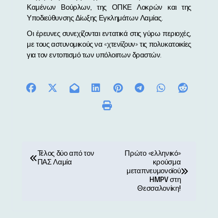
Καμένων Βούρλων, της ΟΠΚΕ Λοκρών και της
Υποδιεύθυνσης Δίωξης Εγκλημάτων Λαμίας.
Οι έρευνες συνεχίζονται εντατικά στις γύρω περιοχές,
με τους αστυνομικούς να «χτενίζουν» τις πολυκατοικίες
για τον εντοπισμό των υπόλοιπων δραστών.
Π
Τέλος δύο από τον
Πρώτο «ελληνικό»
ΠΑΣ Λαμία
κρούσμα
λ
μεταπνευμονοϊού
HMPV στη
ο
Θεσσαλονίκη!
ή