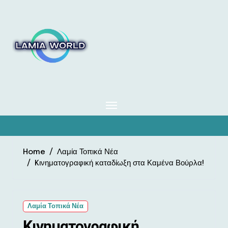
Skip
to
content
Home
Λαμία Τοπικά Νέα
Kινηματογραφική καταδίωξη στα Καμένα Βούρλα!
Λαμία Τοπικά Νέα
Kινηματογραφική