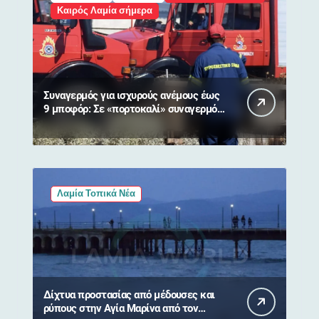
Καιρός Λαμία σήμερα
Συναγερμός για ισχυρούς ανέμους έως
9 μποφόρ: Σε «πορτοκαλί» συναγερμό
η Στερεά Ελλάδα
Λαμία Τοπικά Νέα
Δίχτυα προστασίας από μέδουσες και
ρύπους στην Αγία Μαρίνα από τον