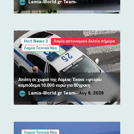
Lamia-World.gr Team
Αυγ 8, 2026
Hot News 2
Λαμία αστυνομικό δελτίο σήμερα
Λαμία Τοπικά Νέα
Απάτη σε χωριό της Λαμίας: Έκανε «φτερά»
κομπόδεμα 10.000 ευρώ για 80χρονη
Lamia-World.gr Team
Αυγ 8, 2026
Λαμία Τοπικά Νέα