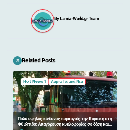
γ
η
By
Lamia-World.gr Team
σ
η
ά
Related Posts
ρ
θ
Hot News 1
Λαμία Τοπικά Νέα
ρ
ω
ν
Πολύ υψηλός κίνδυνος πυρκαγιάς την Κυριακή στη
Φθιώτιδα: Απαγόρευση κυκλοφορίας σε δάση και
περιοχές NATURA