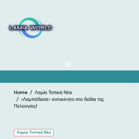
Skip
to
content
Home
Λαμία Τοπικά Νέα
«Λαμπάδιασε» αυτοκίνητο στα διόδια της
Πελασγίας!
Λαμία Τοπικά Νέα