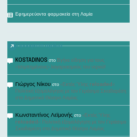
Εφημερεύοντα φαρμακεία στη Λαμία
Πρόσφατα σχόλια
KOSTADINOS
Βγήκε είδηση για τους
στο
«τσιμπημένους» λογαριασμούς του νερού!
Γιώργος Νίκου
«Εκτός Ύλης reloaded»:
στο
Πολιτική εξομολόγηση με τον Γεράσιμο Σκιαδαρέση
στο Δημοτικό Θέατρο Λαμίας
Κωνσταντίνος Λεϊμονής
«Εκτός Ύλης
στο
reloaded»: Πολιτική εξομολόγηση με τον Γεράσιμο
Σκιαδαρέση στο Δημοτικό Θέατρο Λαμίας