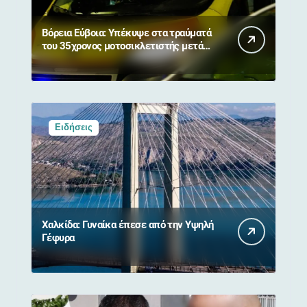
Βόρεια Εύβοια: Υπέκυψε στα τραύματά
του 35χρονος μοτοσικλετιστής μετά
από σύγκρουση με αγριογούρουνο
Ειδήσεις
Χαλκίδα: Γυναίκα έπεσε από την Υψηλή
Γέφυρα