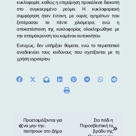
κυκλοφορία, καθώς η επιχείρηση προκάλεσε διακοπή
στο συγκεκριμένο ρεύμα. Η κυκλοφοριακή
συμφόρηση ήταν έντονη, με ουρές οχημάτων που
ξεπέρασαν τα πέντε χιλιόμετρα, ενώ η
αποκατάσταση της κυκλοφορίας ολοκληρώθηκε με
την απομάκρυνση του καμένου αυτοκινήτου.
Ευτυχώς, δεν υπήρξαν θύματα, ενώ το περιστατικό
αναδεικνύει τους κινδύνους που σχετίζονται με τη
χρήση υγραερίου.
Π
Προετοιμάζονται για
Στο πόδι η
να μην την…
Πυροσβεστική το
λ
πατήσουν στο Δήμο
βράδυ της