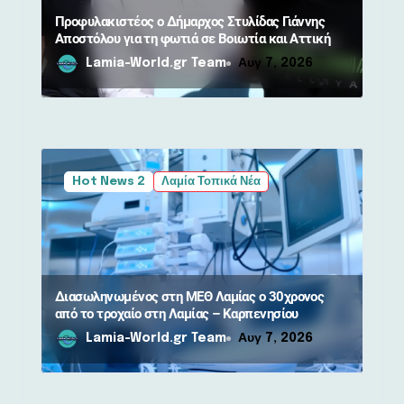
ν
Προφυλακιστέος ο Δήμαρχος Στυλίδας Γιάννης
Αποστόλου για τη φωτιά σε Βοιωτία και Αττική
Lamia-World.gr Team
Αυγ 7, 2026
Hot News 2
Λαμία Τοπικά Νέα
Διασωληνωμένος στη ΜΕΘ Λαμίας ο 30χρονος
από το τροχαίο στη Λαμίας – Καρπενησίου
Lamia-World.gr Team
Αυγ 7, 2026