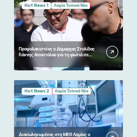
Hot News 1
Λαμία Τοπικά Νέα
Προφυλακιστέος ο Δήμαρχος Στυλίδας
Γιάννης Αποστόλου για τη φωτιά σε
Βοιωτία και Αττική
Hot News 2
Λαμία Τοπικά Νέα
Διασωληνωμένος στη ΜΕΘ Λαμίας ο