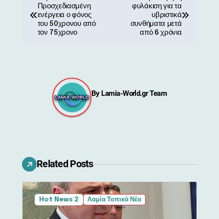
Προσχεδιασμένη
φυλάκιση για τα
λ
ενέργεια ο φόνος
υβριστικά
του 50χρονου από
συνθήματα μετά
ο
τον 75χρονο
από 6 χρόνια
ή
γ
η
By
Lamia-World.gr Team
σ
η
ά
Related Posts
ρ
θ
Hot News 2
Λαμία Τοπικά Νέα
ρ