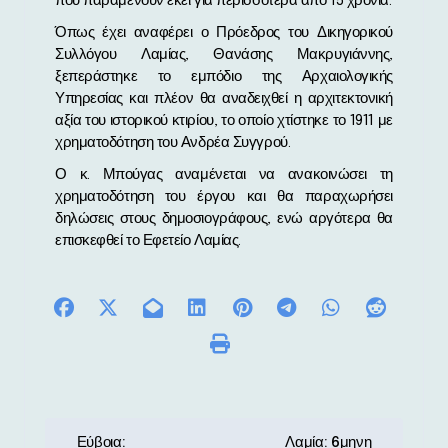
που παραμένουν εκεί για περισσότερα από 15 χρόνια.
Όπως έχει αναφέρει ο Πρόεδρος του Δικηγορικού
Συλλόγου Λαμίας, Θανάσης Μακρυγιάννης,
ξεπεράστηκε το εμπόδιο της Αρχαιολογικής
Υπηρεσίας και πλέον θα αναδειχθεί η αρχιτεκτονική
αξία του ιστορικού κτιρίου, το οποίο χτίστηκε το 1911 με
χρηματοδότηση του Ανδρέα Συγγρού.
Ο κ. Μπούγας αναμένεται να ανακοινώσει τη
χρηματοδότηση του έργου και θα παραχωρήσει
δηλώσεις στους δημοσιογράφους, ενώ αργότερα θα
επισκεφθεί το Εφετείο Λαμίας.
Π
Εύβοια:
Λαμία: 6μηνη