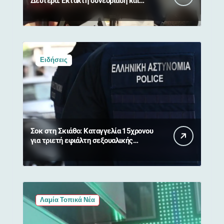
Δευτέρα: Έκτακτη συνεδρίαση και
απαγόρευση κυκλοφορίας σε δάση
Ειδήσεις
Σοκ στη Σκιάθο: Καταγγελία 15χρονου
για τριετή εφιάλτη σεξουαλικής
κακοποίησης και εκβιασμών από
17χρονο
Λαμία Τοπικά Νέα