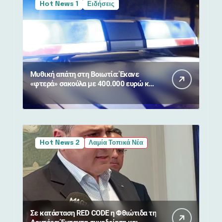
Hot News 1
Ειδήσεις
Μυθική απάτη στη Βοιωτία: Έκανε
«φτερά» σακούλα με 400.000 ευρώ και
κοσμήματα από 90χρονη
Hot News 2
Λαμία Τοπικά Νέα
Σε κατάσταση RED CODE η Φθιώτιδα τη