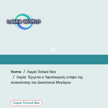
Skip
to
content
Home
Λαμία Τοπικά Νέα
Λαμία: Έρχεται ο Υφυπουργός ενόψει της
ανακαίνισης του Δικαστικού Μεγάρου
Λαμία Τοπικά Νέα