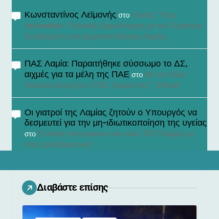
Κωνσταντίνος Λεϊμονής
«Εκτός Ύλης
στο
reloaded»: Πολιτική εξομολόγηση με τον Γεράσιμο
Σκιαδαρέση στο Δημοτικό Θέατρο Λαμίας
ΠΑΣ Λαμία: Παραιτήθηκε σύσσωμο το ΔΣ,
αιχμές για τα μέλη της ΠΑΕ
Με τον Νίκο
στο
Τσιλαλή συνεχίζει ο ΠΑΣ Λαμία στη Γ’ Εθνική
Οι γιατροί της Λαμίας ζητούν ο Υπουργός να
δεσμευτεί για την μη-ιδιωτικοποίηση της υγείας
Ένταση στα εγκαίνια του νέου ΤΕΠ Λαμίας με
στο
τους εργαζόμενους!
Διαβάστε επίσης