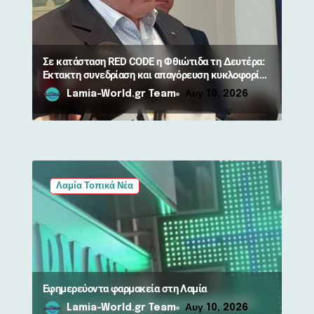
ω
ν
Σε κατάσταση RED CODE η Φθιώτιδα τη Δευτέρα:
Έκτακτη συνεδρίαση και απαγόρευση κυκλοφορίας
σε δάση
Lamia-World.gr Team
Αυγ 10, 2026
Λαμία Τοπικά Νέα
Εφημερεύοντα φαρμακεία στη Λαμία
Lamia-World.gr Team
Αυγ 10, 2026