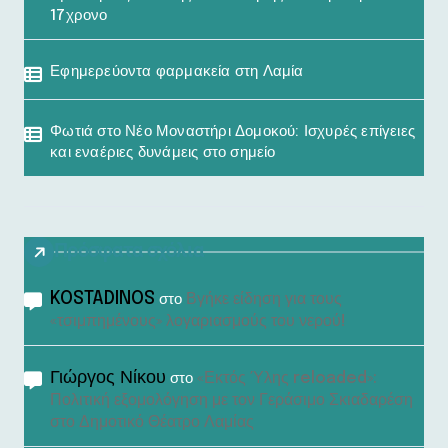
17χρονο
Εφημερεύοντα φαρμακεία στη Λαμία
Φωτιά στο Νέο Μοναστήρι Δομοκού: Ισχυρές επίγειες
και εναέριες δυνάμεις στο σημείο
Πρόσφατα σχόλια
KOSTADINOS
Βγήκε είδηση για τους
στο
«τσιμπημένους» λογαριασμούς του νερού!
Γιώργος Νίκου
«Εκτός Ύλης reloaded»:
στο
Πολιτική εξομολόγηση με τον Γεράσιμο Σκιαδαρέση
στο Δημοτικό Θέατρο Λαμίας