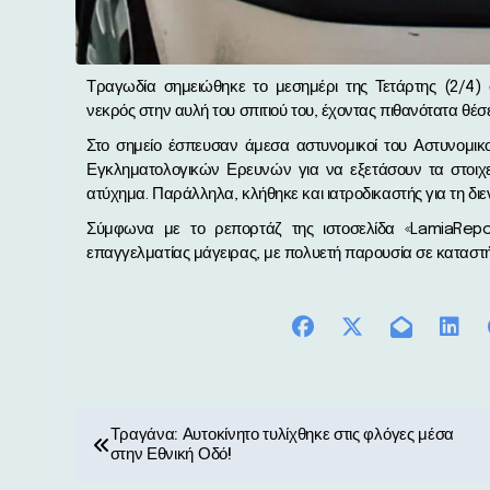
Τραγωδία σημειώθηκε το μεσημέρι της Τετάρτης (2/4) στη Μακρακώμη, όπου ένας 54χρονος άνδρας εντοπίστηκε
νεκρός στην αυλή του σπιτιού του, έχοντας πιθανότατα θέσε
Στο σημείο έσπευσαν άμεσα αστυνομικοί του Αστυνομικ
Εγκληματολογικών Ερευνών για να εξετάσουν τα στοιχεί
ατύχημα. Παράλληλα, κλήθηκε και ιατροδικαστής για τη δι
Σύμφωνα με το ρεπορτάζ της ιστοσελίδα «LamiaRep
επαγγελματίας μάγειρας, με πολυετή παρουσία σε καταστήμ
Π
Τραγάνα: Αυτοκίνητο τυλίχθηκε στις φλόγες μέσα
στην Εθνική Οδό!
λ