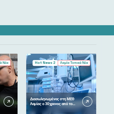
ά Νέα
Hot News 2
Λαμία Τοπικά Νέα
Διασωληνωμένος στη ΜΕΘ
Λαμίας ο 30χρονος από το
τροχαίο στη Λαμίας –
Καρπενησίου