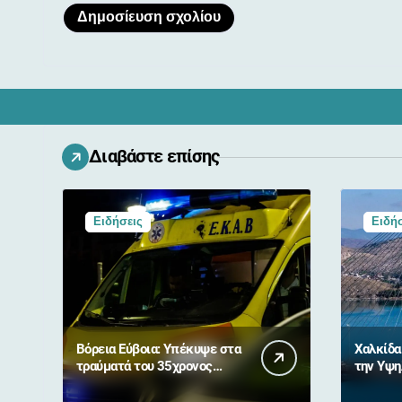
Διαβάστε επίσης
Ειδήσεις
Ειδήσ
Βόρεια Εύβοια: Υπέκυψε στα
Χαλκίδα
τραύματά του 35χρονος
την Υψη
μοτοσικλετιστής μετά από
σύγκρουση με αγριογούρουνο