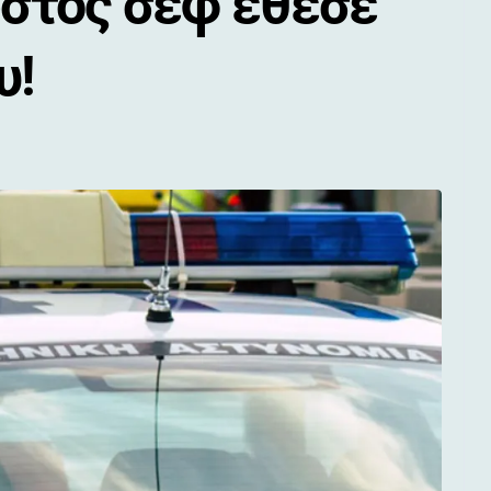
στός σεφ έθεσε
υ!