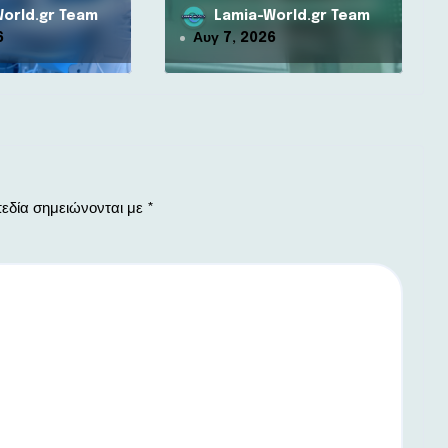
αμίας –
orld.gr Team
Lamia-World.gr Team
6
Αυγ 7, 2026
εδία σημειώνονται με
*