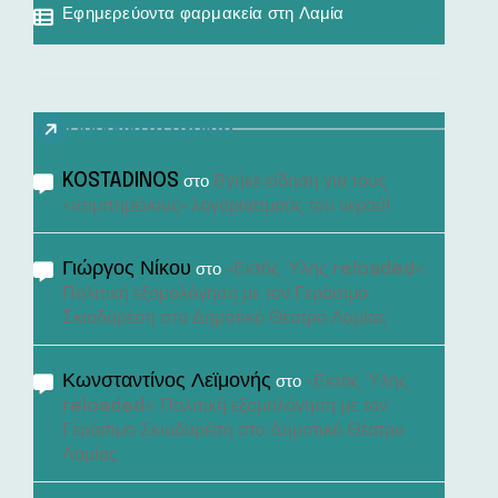
Εφημερεύοντα φαρμακεία στη Λαμία
Πρόσφατα σχόλια
KOSTADINOS
Βγήκε είδηση για τους
στο
«τσιμπημένους» λογαριασμούς του νερού!
Γιώργος Νίκου
«Εκτός Ύλης reloaded»:
στο
Πολιτική εξομολόγηση με τον Γεράσιμο
Σκιαδαρέση στο Δημοτικό Θέατρο Λαμίας
Κωνσταντίνος Λεϊμονής
«Εκτός Ύλης
στο
reloaded»: Πολιτική εξομολόγηση με τον
Γεράσιμο Σκιαδαρέση στο Δημοτικό Θέατρο
Λαμίας