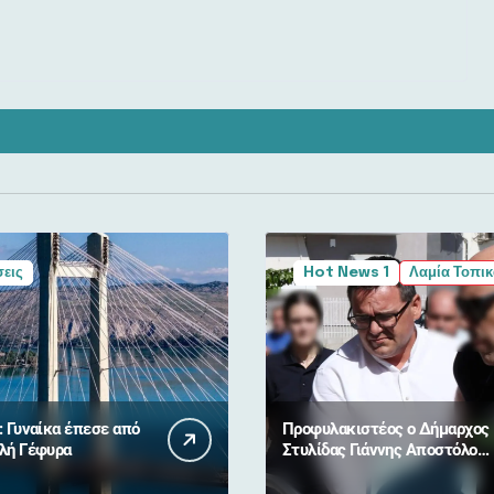
εις
Hot News 1
Λαμία Τοπικ
: Γυναίκα έπεσε από
Προφυλακιστέος ο Δήμαρχος
λή Γέφυρα
Στυλίδας Γιάννης Αποστόλου
για τη φωτιά σε Βοιωτία και
Αττική