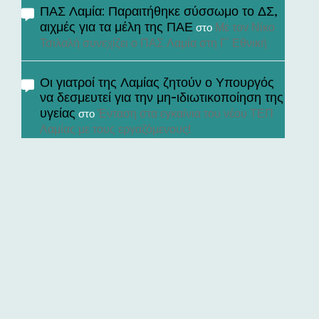
ΠΑΣ Λαμία: Παραιτήθηκε σύσσωμο το ΔΣ,
αιχμές για τα μέλη της ΠΑΕ
Με τον Νίκο
στο
Τσιλαλή συνεχίζει ο ΠΑΣ Λαμία στη Γ’ Εθνική
Οι γιατροί της Λαμίας ζητούν ο Υπουργός
να δεσμευτεί για την μη-ιδιωτικοποίηση της
υγείας
Ένταση στα εγκαίνια του νέου ΤΕΠ
στο
Λαμίας με τους εργαζόμενους!