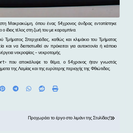
ι ο ίδιος τέλος στη ζωή του με καραμπίνα.
ού Τμήματος Σπερχειάδας, καθώς και κλιμάκιο του Τμήματος
α και να διαπιστωθεί αν πρόκειται για αυτοκτονία ή κάποιο
ενέργεια νεκροψίας – νεκροτομής.
ort» που αποκάλυψε το θέμα, ο 54χρονος ήταν γνωστός
ατα της Λαμίας και της ευρύτερης περιοχής της Φθιώτιδας.
Προχωράει το έργο στο λιμάνι της Στυλίδας!