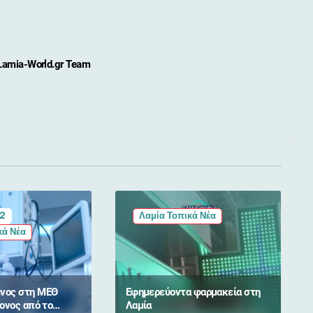
Lamia-World.gr Team
 2
Λαμία Τοπικά Νέα
κά Νέα
νος στη ΜΕΘ
Εφημερεύοντα φαρμακεία στη
ονος από το
Λαμία