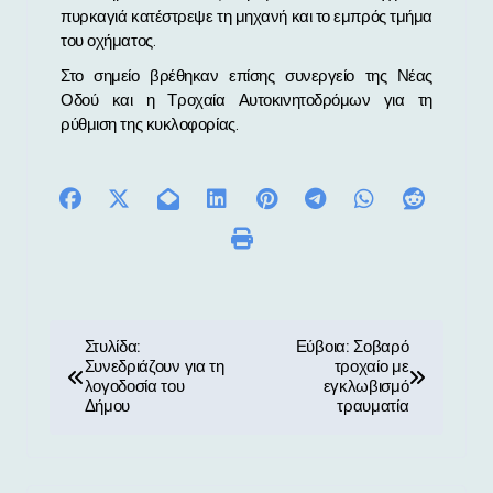
πυρκαγιά κατέστρεψε τη μηχανή και το εμπρός τμήμα
του οχήματος.
Στο σημείο βρέθηκαν επίσης συνεργείο της Νέας
Οδού και η Τροχαία Αυτοκινητοδρόμων για τη
ρύθμιση της κυκλοφορίας.
Π
Στυλίδα:
Εύβοια: Σοβαρό
Συνεδριάζουν για τη
τροχαίο με
λ
λογοδοσία του
εγκλωβισμό
Δήμου
τραυματία
ο
ή