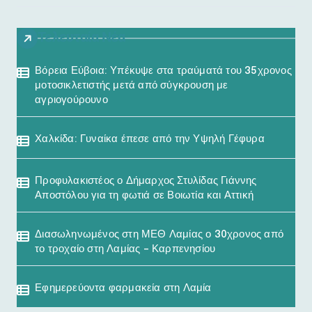
Τελευταία Νέα
Βόρεια Εύβοια: Υπέκυψε στα τραύματά του 35χρονος
μοτοσικλετιστής μετά από σύγκρουση με
αγριογούρουνο
Χαλκίδα: Γυναίκα έπεσε από την Υψηλή Γέφυρα
Προφυλακιστέος ο Δήμαρχος Στυλίδας Γιάννης
Αποστόλου για τη φωτιά σε Βοιωτία και Αττική
Διασωληνωμένος στη ΜΕΘ Λαμίας ο 30χρονος από
το τροχαίο στη Λαμίας – Καρπενησίου
Εφημερεύοντα φαρμακεία στη Λαμία