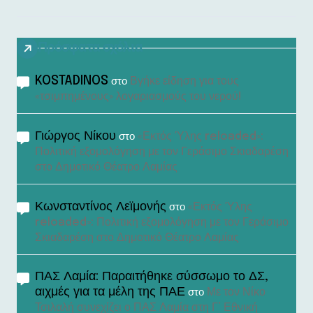
Πρόσφατα σχόλια
KOSTADINOS
Βγήκε είδηση για τους
στο
«τσιμπημένους» λογαριασμούς του νερού!
Γιώργος Νίκου
«Εκτός Ύλης reloaded»:
στο
Πολιτική εξομολόγηση με τον Γεράσιμο Σκιαδαρέση
στο Δημοτικό Θέατρο Λαμίας
Κωνσταντίνος Λεϊμονής
«Εκτός Ύλης
στο
reloaded»: Πολιτική εξομολόγηση με τον Γεράσιμο
Σκιαδαρέση στο Δημοτικό Θέατρο Λαμίας
ΠΑΣ Λαμία: Παραιτήθηκε σύσσωμο το ΔΣ,
αιχμές για τα μέλη της ΠΑΕ
Με τον Νίκο
στο
Τσιλαλή συνεχίζει ο ΠΑΣ Λαμία στη Γ’ Εθνική