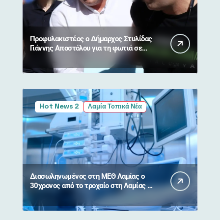
Προφυλακιστέος ο Δήμαρχος Στυλίδας
Γιάννης Αποστόλου για τη φωτιά σε
Βοιωτία και Αττική
Hot News 2
Λαμία Τοπικά Νέα
Διασωληνωμένος στη ΜΕΘ Λαμίας ο
30χρονος από το τροχαίο στη Λαμίας –
Καρπενησίου