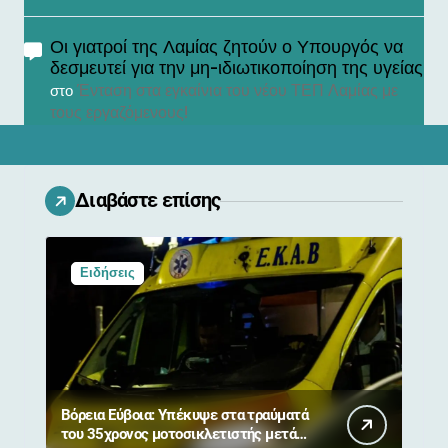
Οι γιατροί της Λαμίας ζητούν ο Υπουργός να
δεσμευτεί για την μη-ιδιωτικοποίηση της υγείας
Ένταση στα εγκαίνια του νέου ΤΕΠ Λαμίας με
στο
τους εργαζόμενους!
Διαβάστε επίσης
Ειδήσεις
Βόρεια Εύβοια: Υπέκυψε στα τραύματά
του 35χρονος μοτοσικλετιστής μετά