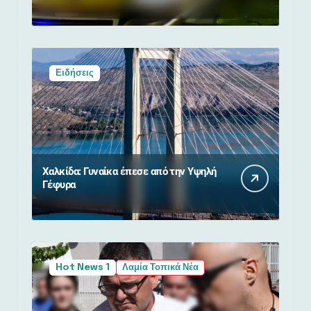
από σύγκρουση με αγριογούρουνο
Ειδήσεις
Χαλκίδα: Γυναίκα έπεσε από την Υψηλή
Γέφυρα
Hot News 1
Λαμία Τοπικά Νέα