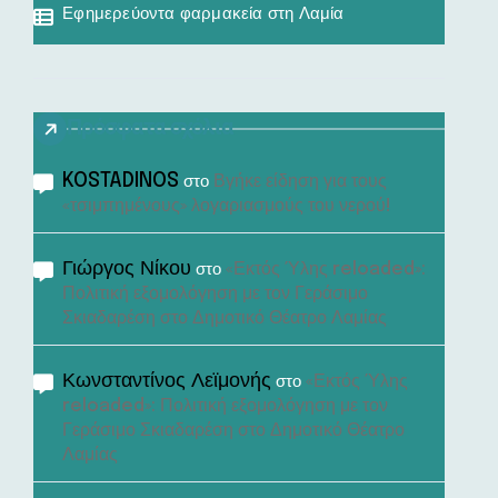
Εφημερεύοντα φαρμακεία στη Λαμία
Πρόσφατα σχόλια
KOSTADINOS
Βγήκε είδηση για τους
στο
«τσιμπημένους» λογαριασμούς του νερού!
Γιώργος Νίκου
«Εκτός Ύλης reloaded»:
στο
Πολιτική εξομολόγηση με τον Γεράσιμο
Σκιαδαρέση στο Δημοτικό Θέατρο Λαμίας
Κωνσταντίνος Λεϊμονής
«Εκτός Ύλης
στο
reloaded»: Πολιτική εξομολόγηση με τον
Γεράσιμο Σκιαδαρέση στο Δημοτικό Θέατρο
Λαμίας