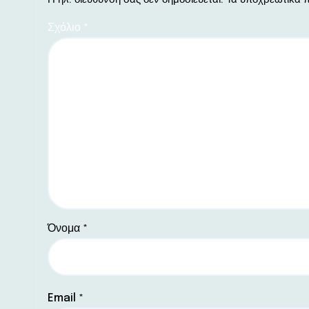
Η ηλ. διεύθυνση σας δεν δημοσιεύεται.
Τα υποχρεωτικά π
Σχόλιο
*
Όνομα
*
Email
*