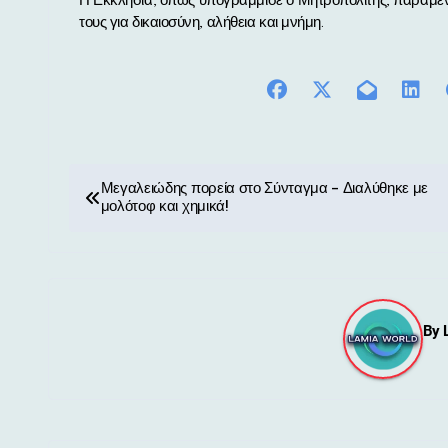
Η Εκκλησία, όπως υπογράμμισε ο Μητροπολίτης, παραμένει
τους για δικαιοσύνη, αλήθεια και μνήμη.
Π
Μεγαλειώδης πορεία στο Σύνταγμα – Διαλύθηκε με
μολότοφ και χημικά!
λ
ο
ή
By
γ
η
σ