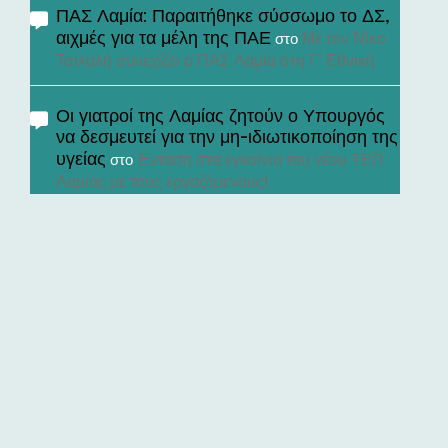
ΠΑΣ Λαμία: Παραιτήθηκε σύσσωμο το ΔΣ,
αιχμές για τα μέλη της ΠΑΕ
Με τον Νίκο
στο
Τσιλαλή συνεχίζει ο ΠΑΣ Λαμία στη Γ’ Εθνική
Οι γιατροί της Λαμίας ζητούν ο Υπουργός
να δεσμευτεί για την μη-ιδιωτικοποίηση της
υγείας
Ένταση στα εγκαίνια του νέου ΤΕΠ
στο
Λαμίας με τους εργαζόμενους!