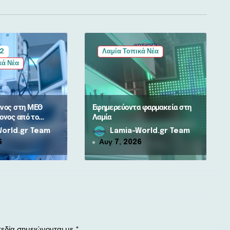
 2
Λαμία Τοπικά Νέα
κά Νέα
νος στη ΜΕΘ
Εφημερεύοντα φαρμακεία στη
ονος από το
Λαμία
αμίας –
orld.gr Team
Lamia-World.gr Team
6
Αυγ 7, 2026