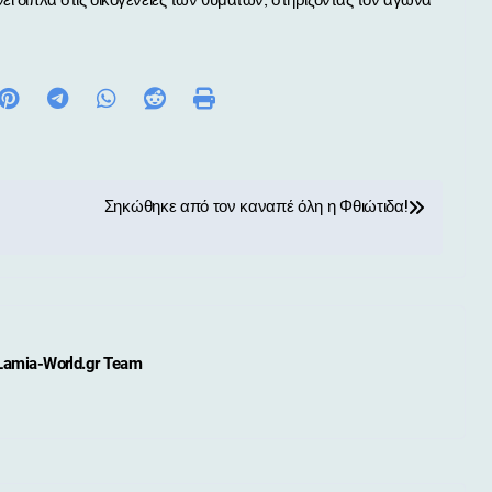
 δίπλα στις οικογένειες των θυμάτων, στηρίζοντας τον αγώνα
Σηκώθηκε από τον καναπέ όλη η Φθιώτιδα!
Lamia-World.gr Team