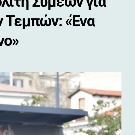
ίτη Συμεών για
ν Τεμπών: «Ένα
νο»