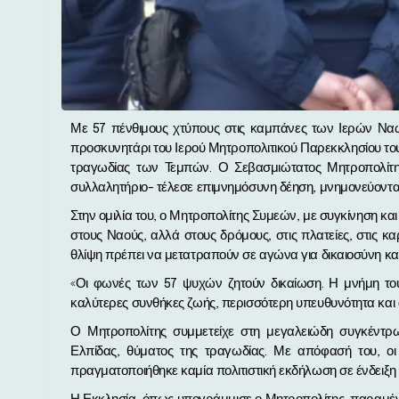
Με 57 πένθιμους χτύπους στις καμπάνες των Ιερών Ναών της Μητρόπολης Φθιώτιδας και 57 κεράκια αναμμένα στο
προσκυνητάρι του Ιερού Μητροπολιτικού Παρεκκλησίου του
τραγωδίας των Τεμπών. Ο Σεβασμιώτατος Μητροπολίτη
συλλαλητήριο- τέλεσε επιμνημόσυνη δέηση, μνημονεύοντας
Στην ομιλία του, ο Μητροπολίτης Συμεών, με συγκίνηση και 
στους Ναούς, αλλά στους δρόμους, στις πλατείες, στις 
θλίψη πρέπει να μετατραπούν σε αγώνα για δικαιοσύνη και
«Οι φωνές των 57 ψυχών ζητούν δικαίωση. Η μνήμη τους
καλύτερες συνθήκες ζωής, περισσότερη υπευθυνότητα και α
Ο Μητροπολίτης συμμετείχε στη μεγαλειώδη συγκέντρω
Ελπίδας, θύματος της τραγωδίας. Με απόφασή του, οι
πραγματοποιήθηκε καμία πολιτιστική εκδήλωση σε ένδειξη