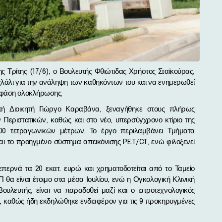
χλάλι για την ανάληψη των καθηκόντων του και να ενημερωθεί
ε φάση ολοκλήρωσης.
τή Διοικητή Γιώργο Καραβάνα, ξεναγήθηκε στους πλήρως
Περιστατικών, καθώς και στο νέο, υπερσύγχρονο κτίριο της
.000 τετραγωνικών μέτρων. Το έργο περιλαμβάνει Τμήματα
αι το προηγμένο σύστημα απεικόνισης P.E.T/CT, ενώ φιλοξενεί
ερνά τα 20 εκατ. ευρώ και χρηματοδοτείται από το Ταμείο
α είναι έτοιμο στα μέσα Ιουλίου, ενώ η Ογκολογική Κλινική
Βουλευτής, είναι να παραδοθεί μαζί και ο ιατροτεχνολογικός
, καθώς ήδη εκδηλώθηκε ενδιαφέρον για τις 9 προκηρυγμένες