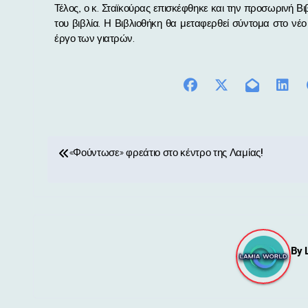
Τέλος, ο κ. Σταϊκούρας επισκέφθηκε και την προσωρινή Βι
του βιβλία. Η Βιβλιοθήκη θα μεταφερθεί σύντομα στο νέο
έργο των γιατρών.
Π
«Φούντωσε» φρεάτιο στο κέντρο της Λαμίας!
λ
ο
ή
By
γ
η