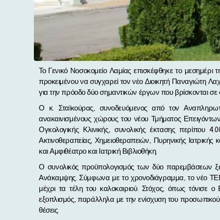
Το Γενικό Νοσοκομείο Λαμίας επισκέφθηκε το μεσημέρι της Τρίτης (17/6), ο Βουλευτής Φθιώτιδας Χρήστος Σταϊκούρας,
προκειμένου να συγχαρεί τον νέο Διοικητή Παναγιώτη Λα
για την πρόοδο δύο σημαντικών έργων που βρίσκονται σ
Ο κ. Σταϊκούρας, συνοδευόμενος από τον Αναπληρω
ανακαινισμένους χώρους του νέου Τμήματος Επειγόντων 
Ογκολογικής Κλινικής, συνολικής έκτασης περίπου 4
Ακτινοθεραπείας, Χημειοθεραπειών, Πυρηνικής Ιατρικής κ
και Αμφιθέατρο και Ιατρική Βιβλιοθήκη.
Ο συνολικός προϋπολογισμός των δύο παρεμβάσεων ξεπ
Ανάκαμψης. Σύμφωνα με το χρονοδιάγραμμα, το νέο ΤΕΠ θ
μέχρι τα τέλη του καλοκαιριού. Στόχος, όπως τόνισε ο 
εξοπλισμός, παράλληλα με την ενίσχυση του προσωπικού
θέσεις.