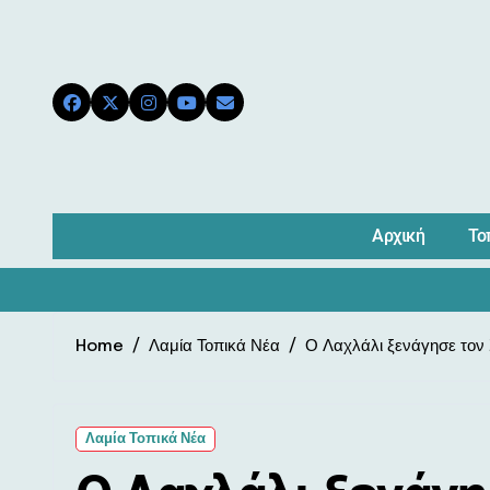
Skip
to
content
Αρχική
Το
Home
Λαμία Τοπικά Νέα
Ο Λαχλάλι ξενάγησε τον
Λαμία Τοπικά Νέα