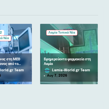
 2
Λαμία Τοπικά Νέα
κά Νέα
νος στη ΜΕΘ
Εφημερεύοντα φαρμακεία στη
ονος από το
Λαμία
αμίας –
orld.gr Team
Lamia-World.gr Team
6
Αυγ 7, 2026