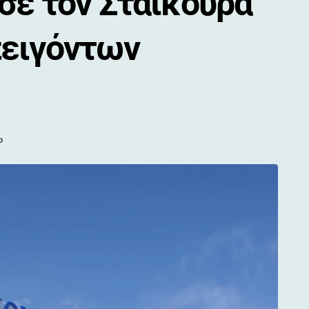
σε τον Σταϊκούρα
πειγόντων
ο