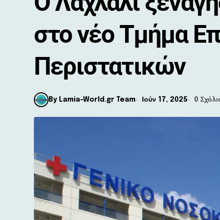
Ο Λαχλάλι ξενάγη
στο νέο Τμήμα Ε
Περιστατικών
By Lamia-World.gr Team
Ιούν 17, 2025
0 Σχόλι