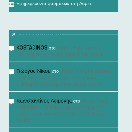
Εφημερεύοντα φαρμακεία στη Λαμία
Πρόσφατα σχόλια
KOSTADINOS
Βγήκε είδηση για τους
στο
«τσιμπημένους» λογαριασμούς του νερού!
Γιώργος Νίκου
«Εκτός Ύλης reloaded»:
στο
Πολιτική εξομολόγηση με τον Γεράσιμο
Σκιαδαρέση στο Δημοτικό Θέατρο Λαμίας
Κωνσταντίνος Λεϊμονής
«Εκτός Ύλης
στο
reloaded»: Πολιτική εξομολόγηση με τον
Γεράσιμο Σκιαδαρέση στο Δημοτικό Θέατρο
Λαμίας