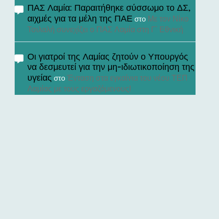
ΠΑΣ Λαμία: Παραιτήθηκε σύσσωμο το ΔΣ,
αιχμές για τα μέλη της ΠΑΕ
Με τον Νίκο
στο
Τσιλαλή συνεχίζει ο ΠΑΣ Λαμία στη Γ’ Εθνική
Οι γιατροί της Λαμίας ζητούν ο Υπουργός
να δεσμευτεί για την μη-ιδιωτικοποίηση της
υγείας
Ένταση στα εγκαίνια του νέου ΤΕΠ
στο
Λαμίας με τους εργαζόμενους!