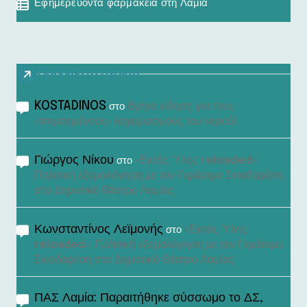
Εφημερεύοντα φαρμακεία στη Λαμία
Πρόσφατα σχόλια
KOSTADINOS
Βγήκε είδηση για τους
στο
«τσιμπημένους» λογαριασμούς του νερού!
Γιώργος Νίκου
«Εκτός Ύλης reloaded»:
στο
Πολιτική εξομολόγηση με τον Γεράσιμο Σκιαδαρέση
στο Δημοτικό Θέατρο Λαμίας
Κωνσταντίνος Λεϊμονής
«Εκτός Ύλης
στο
reloaded»: Πολιτική εξομολόγηση με τον Γεράσιμο
Σκιαδαρέση στο Δημοτικό Θέατρο Λαμίας
ΠΑΣ Λαμία: Παραιτήθηκε σύσσωμο το ΔΣ,