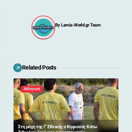
γ
η
By
Lamia-World.gr Team
σ
η
ά
ρ
Related Posts
θ
Αθλητικά
ρ
ω
ν
Στη μάχη της Γ’ Εθνικής ο Κηφισσός Κάτω