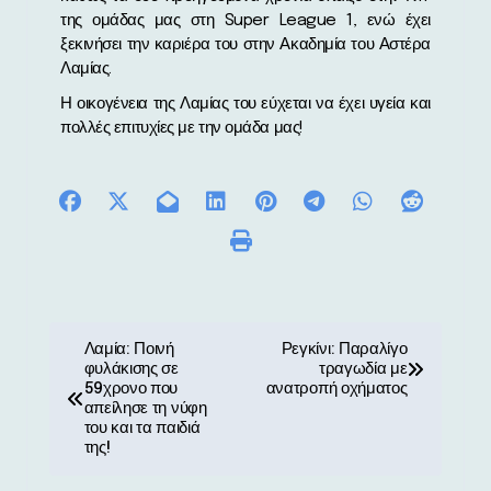
της ομάδας μας στη Super
League
1, ενώ έχει
ξεκινήσει την καριέρα του στην Ακαδημία του Αστέρα
Λαμίας.
Η οικογένεια της Λαμίας του εύχεται να έχει υγεία και
πολλές επιτυχίες με την ομάδα μας!
Π
Λαμία: Ποινή
Ρεγκίνι: Παραλίγο
φυλάκισης σε
τραγωδία με
λ
59χρονο που
ανατροπή οχήματος
απείλησε τη νύφη
ο
του και τα παιδιά
της!
ή