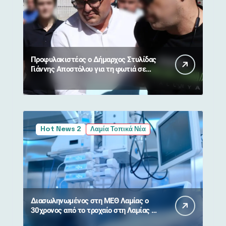
Προφυλακιστέος ο Δήμαρχος Στυλίδας
Γιάννης Αποστόλου για τη φωτιά σε
Βοιωτία και Αττική
Hot News 2
Λαμία Τοπικά Νέα
Διασωληνωμένος στη ΜΕΘ Λαμίας ο
30χρονος από το τροχαίο στη Λαμίας –
Καρπενησίου