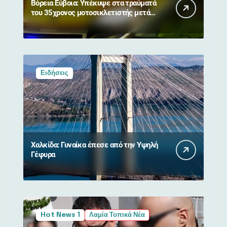
Βόρεια Εύβοια: Υπέκυψε στα τραύματά
του 35χρονος μοτοσικλετιστής μετά
από σύγκρουση με αγριογούρουνο
Ειδήσεις
Χαλκίδα: Γυναίκα έπεσε από την Υψηλή
Γέφυρα
Hot News 1
Λαμία Τοπικά Νέα