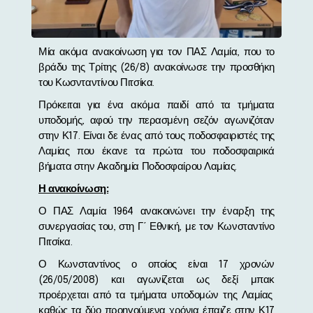
Μία ακόμα ανακοίνωση για τον ΠΑΣ Λαμία, που το
βράδυ της Τρίτης (26/8) ανακοίνωσε την προσθήκη
του
Κωσνταντίνου
Πιτσίκα
.
Πρόκειται για ένα ακόμα παιδί από τα τμήματα
υποδομής, αφού την περασμένη σεζόν αγωνιζόταν
στην Κ17. Είναι δε ένας από τους ποδοσφαιριστές της
Λαμίας που έκανε τα πρώτα του ποδοσφαιρικά
βήματα στην Ακαδημία Ποδοσφαίρου Λαμίας.
Η ανακοίνωση:
Ο ΠΑΣ Λαμία 1964 ανακοινώνει την έναρξη της
συνεργασίας του, στη Γ΄ Εθνική, με τον Κωνσταντίνο
Πιτσίκα
.
Ο Κωνσταντίνος ο οποίος είναι 17 χρονών
(26/05/2008) και αγωνίζεται ως δεξί
μπακ
προέρχεται από τα τμήματα υποδομών της Λαμίας
καθώς τα δύο προηγούμενα χρόνια έπαιζε στην Κ17