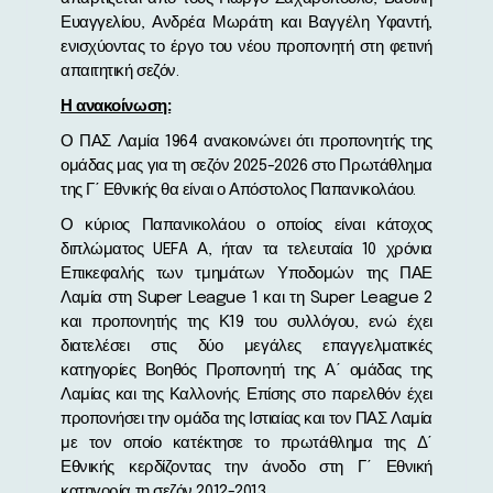
Ευαγγελίου, Ανδρέα Μωράτη και Βαγγέλη Υφαντή,
ενισχύοντας το έργο του νέου προπονητή στη φετινή
απαιτητική σεζόν.
Η ανακοίνωση:
Ο ΠΑΣ Λαμία 1964 ανακοινώνει ότι προπονητής της
ομάδας μας για τη σεζόν 2025-2026 στο Πρωτάθλημα
της Γ΄ Εθνικής θα είναι ο Απόστολος Παπανικολάου.
Ο κύριος Παπανικολάου ο οποίος είναι κάτοχος
διπλώματος UEFA Α, ήταν τα τελευταία 10 χρόνια
Επικεφαλής των τμημάτων Υποδομών της ΠΑΕ
Λαμία στη Super League 1 και τη Super League 2
και προπονητής της Κ19 του συλλόγου, ενώ έχει
διατελέσει στις δύο μεγάλες επαγγελματικές
κατηγορίες Βοηθός Προπονητή της Α΄ ομάδας της
Λαμίας και της Καλλονής. Επίσης στο παρελθόν έχει
προπονήσει την ομάδα της Ιστιαίας και τον ΠΑΣ Λαμία
με τον οποίο κατέκτησε το πρωτάθλημα της Δ΄
Εθνικής κερδίζοντας την άνοδο στη Γ΄ Εθνική
κατηγορία τη σεζόν 2012-2013.