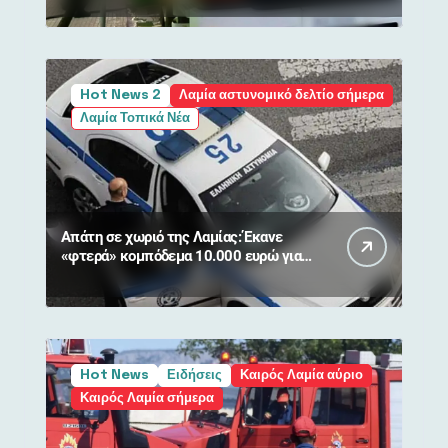
NATURA
Hot News 2
Λαμία αστυνομικό δελτίο σήμερα
Λαμία Τοπικά Νέα
Απάτη σε χωριό της Λαμίας: Έκανε
«φτερά» κομπόδεμα 10.000 ευρώ για
80χρονη
Hot News
Ειδήσεις
Καιρός Λαμία αύριο
Καιρός Λαμία σήμερα