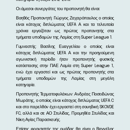
Οι άμεσοι συνεργάτες του προπονητή θα είναι:
Βοηθός Προπονητή: Γιώργος Ζαχαρόπουλος ο οποίος
είναι κάτοχος διπλώματος UEFA Α και τα τελευταία
χρόνια εργαζόταν ως πρώτος προπονητής στα
τμήματα υποδομών της Λαμίας στη Super League 1.
Γυμναστής: Βασίλης Ευαγγελίου ο οποίος είναι
κάτοχος διπλώματος UEFA Α και την προηγούμενη
αγωνιστική περίοδο ήταν προπονητής φυσικής
κατάστασης στην ΠΑΕ Λαμία στη Super League 1,
ενώ έχει εργαστεί και ως πρώτος προπονητής στα
τμήματα υποδομών της Λαμίας στη μεγάλη
κατηγορία.
Προπονητής Τερματοφυλάκων: Ανδρέας Ποσειδώνας
Μωράτης, ο οποίος είναι κάτοχος διπλώματος UEFA C
και στο παρελθόν έχει εργαστεί στη σουηδική SKOVDE
FC, αλλά και σε ΑΟ Στυλίδας, Προμηθέα Στυλίδας και
Νίκη Αγίας Παρασκευής.
Επίσης φροντιστής της ομάδας θα είναι ο Βαγγέλης