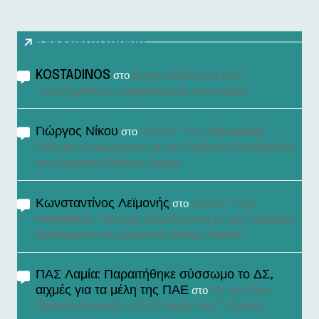
Πρόσφατα σχόλια
KOSTADINOS
Βγήκε είδηση για τους
στο
«τσιμπημένους» λογαριασμούς του νερού!
Γιώργος Νίκου
«Εκτός Ύλης reloaded»:
στο
Πολιτική εξομολόγηση με τον Γεράσιμο Σκιαδαρέση
στο Δημοτικό Θέατρο Λαμίας
Κωνσταντίνος Λεϊμονής
«Εκτός Ύλης
στο
reloaded»: Πολιτική εξομολόγηση με τον Γεράσιμο
Σκιαδαρέση στο Δημοτικό Θέατρο Λαμίας
ΠΑΣ Λαμία: Παραιτήθηκε σύσσωμο το ΔΣ,
αιχμές για τα μέλη της ΠΑΕ
Με τον Νίκο
στο
Τσιλαλή συνεχίζει ο ΠΑΣ Λαμία στη Γ’ Εθνική