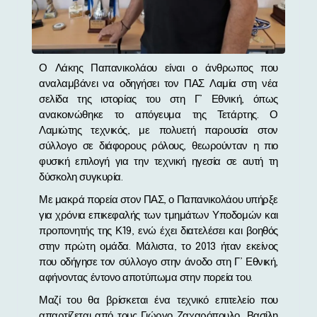
Ο Λάκης Παπανικολάου είναι ο άνθρωπος που
αναλαμβάνει να οδηγήσει τον ΠΑΣ Λαμία στη νέα
σελίδα της ιστορίας του στη Γ’ Εθνική, όπως
ανακοινώθηκε το απόγευμα της Τετάρτης. Ο
Λαμιώτης τεχνικός, με πολυετή παρουσία στον
σύλλογο σε διάφορους ρόλους, θεωρούνταν η πιο
φυσική επιλογή για την τεχνική ηγεσία σε αυτή τη
δύσκολη συγκυρία.
Με μακρά πορεία στον ΠΑΣ, ο Παπανικολάου υπήρξε
για χρόνια επικεφαλής των τμημάτων Υποδομών και
προπονητής της Κ19, ενώ έχει διατελέσει και βοηθός
στην πρώτη ομάδα. Μάλιστα, το 2013 ήταν εκείνος
που οδήγησε τον σύλλογο στην άνοδο στη Γ’ Εθνική,
αφήνοντας έντονο αποτύπωμα στην πορεία του.
Μαζί του θα βρίσκεται ένα τεχνικό επιτελείο που
απαρτίζεται από τους Γιώργο Ζαχαρόπουλο, Βασίλη