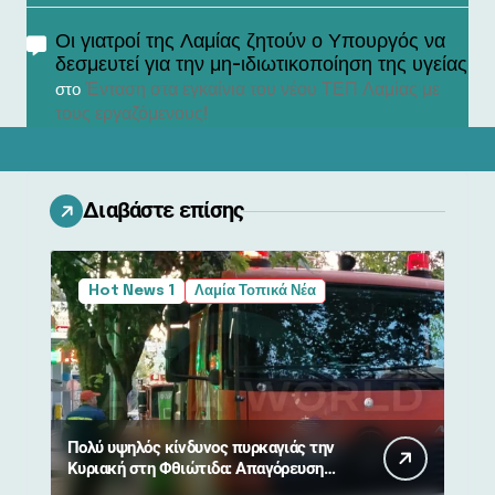
Οι γιατροί της Λαμίας ζητούν ο Υπουργός να
δεσμευτεί για την μη-ιδιωτικοποίηση της υγείας
Ένταση στα εγκαίνια του νέου ΤΕΠ Λαμίας με
στο
τους εργαζόμενους!
Διαβάστε επίσης
Hot News 1
Λαμία Τοπικά Νέα
Πολύ υψηλός κίνδυνος πυρκαγιάς την
Κυριακή στη Φθιώτιδα: Απαγόρευση
κυκλοφορίας σε δάση και περιοχές