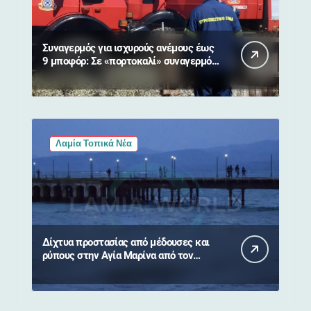
Συναγερμός για ισχυρούς ανέμους έως
9 μποφόρ: Σε «πορτοκαλί» συναγερμό
η Στερεά Ελλάδα
Λαμία Τοπικά Νέα
Δίχτυα προστασίας από μέδουσες και
ρύπους στην Αγία Μαρίνα από τον
Δήμο Στυλίδας