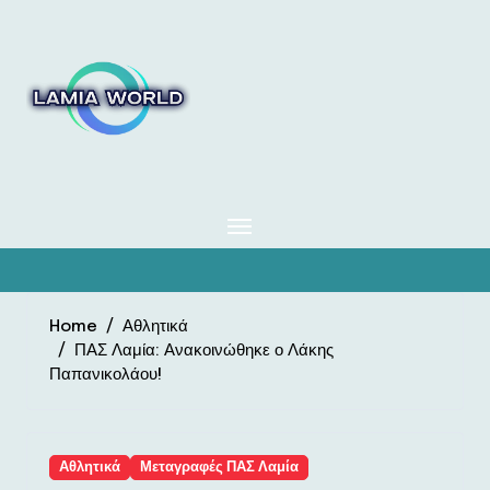
Skip
to
content
Home
Αθλητικά
ΠΑΣ Λαμία: Ανακοινώθηκε ο Λάκης
Παπανικολάου!
Αθλητικά
Μεταγραφές ΠΑΣ Λαμία