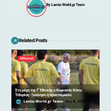
η
By
Lamia-World.gr Team
σ
η
ά
ρ
Related Posts
θ
Αθλητικά
ρ
ω
ν
Στη μάχη της Γ’ Εθνικής ο Κηφισσός Κάτω
Τιθορέας: Ξεκίνησε η προετοιμασία
Lamia-World.gr Team
Αυγ 4, 2026