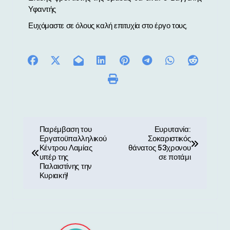
Υφαντής
Ευχόμαστε σε όλους καλή επιτυχία στο έργο τους.
Π
Παρέμβαση του
Ευρυτανία:
Εργατοϋπαλληλικού
Σοκαριστικός
λ
Κέντρου Λαμίας
θάνατος 53χρονου
υπέρ της
σε ποτάμι
ο
Παλαιστίνης την
Κυριακή!
ή
γ