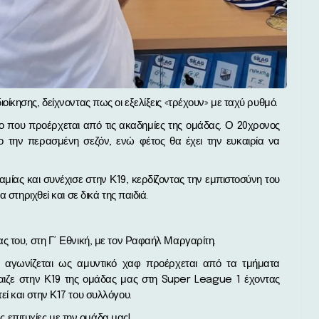
ίκησης, δείχνοντας πως οι εξελίξεις «τρέχουν» με ταχύ ρυθμό.
ο που προέρχεται από τις ακαδημίες της ομάδας. Ο 20χρονος
ο την περασμένη σεζόν, ενώ φέτος θα έχει την ευκαιρία να
μίας και συνέχισε στην Κ19, κερδίζοντας την εμπιστοσύνη του
στηριχθεί και σε δικά της παιδιά.
ς του, στη Γ΄ Εθνική, με τον Ραφαήλ Μαργαρίτη.
ι αγωνίζεται ως αμυντικό χαφ προέρχεται από τα τμήματα
ιζε στην Κ19 της ομάδας μας στη Super League 1 έχοντας
ί και στην Κ17 του συλλόγου.
ές επιτυχίες με την ομάδα μας!