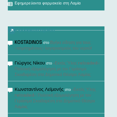
Εφημερεύοντα φαρμακεία στη Λαμία
Πρόσφατα σχόλια
KOSTADINOS
Βγήκε είδηση για τους
στο
«τσιμπημένους» λογαριασμούς του νερού!
Γιώργος Νίκου
«Εκτός Ύλης reloaded»:
στο
Πολιτική εξομολόγηση με τον Γεράσιμο
Σκιαδαρέση στο Δημοτικό Θέατρο Λαμίας
Κωνσταντίνος Λεϊμονής
«Εκτός Ύλης
στο
reloaded»: Πολιτική εξομολόγηση με τον
Γεράσιμο Σκιαδαρέση στο Δημοτικό Θέατρο
Λαμίας