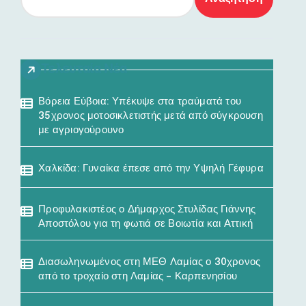
Τελευταία Νέα
Βόρεια Εύβοια: Υπέκυψε στα τραύματά του
35χρονος μοτοσικλετιστής μετά από σύγκρουση
με αγριογούρουνο
Χαλκίδα: Γυναίκα έπεσε από την Υψηλή Γέφυρα
Προφυλακιστέος ο Δήμαρχος Στυλίδας Γιάννης
Αποστόλου για τη φωτιά σε Βοιωτία και Αττική
Διασωληνωμένος στη ΜΕΘ Λαμίας ο 30χρονος
από το τροχαίο στη Λαμίας – Καρπενησίου