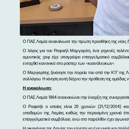
Ο ΠΑΣ Λαμία ανακοίνωσε την πρώτη προσθήκη της νέας διο
Ο λόγος για τον Ραφαήλ Μαργαρίτη, ένα γηγενές ταλέντ
αμυντικός χαφ είχε υπογράψει επαγγελματικό συμβόλαι
ενταχθεί κανονικά στο ρόστερ των «κυανόλευκων».
Ο Μαργαρίτης ξεκίνησε την πορεία του από την Κ17 της Λα
συλλόγου. Η κίνηση αυτή δείχνει την πρόθεση της ομάδας να 
Η ανακοίνωση:
Ο ΠΑΣ Λαμία 1964 ανακοινώνει την έναρξη της συνεργασία
Ο Ραφαήλ ο οποίος είναι 20 χρονών (21/12/2004) κα
υποδομών της Λαμίας καθώς την περασμένη χρονιά έπα
επαγγελματικό συμβόλαιο, ενώ στο παρελθόν έχει αγωνιστε
Η οικογένεια της Λαμίας του εύχεται να έχει υγεία και πολλ