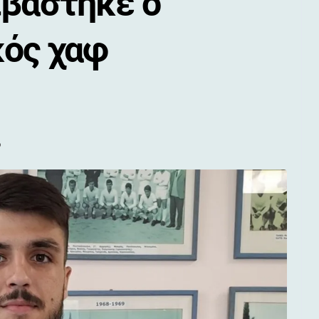
ιβάστηκε ο
κός χαφ
ο