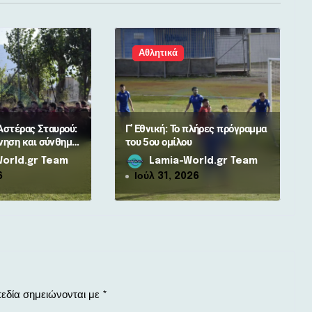
Αθλητικά
Αστέρας Σταυρού:
Γ’ Εθνική: Το πλήρες πρόγραμμα
ηση και σύνθημα
του 5ου ομίλου
ζόν
orld.gr Team
Lamia-World.gr Team
6
Ιούλ 31, 2026
εδία σημειώνονται με
*