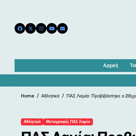
Skip
to
content
Αρχική
Το
Home
Αθλητικά
ΠΑΣ Λαμία: Προβιβάστηκε ο 20χρ
Αθλητικά
Μεταγραφές ΠΑΣ Λαμία