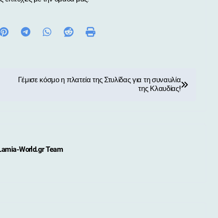
Γέμισε κόσμο η πλατεία της Στυλίδας για τη συναυλία
της Κλαυδίας!
Lamia-World.gr Team