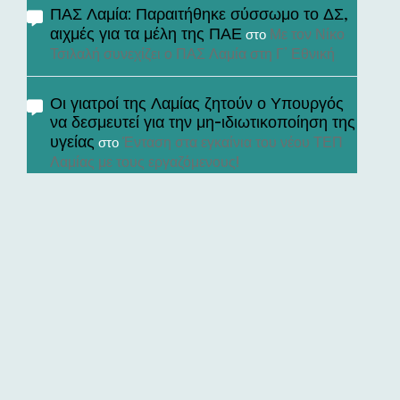
ΠΑΣ Λαμία: Παραιτήθηκε σύσσωμο το ΔΣ,
αιχμές για τα μέλη της ΠΑΕ
Με τον Νίκο
στο
Τσιλαλή συνεχίζει ο ΠΑΣ Λαμία στη Γ’ Εθνική
Οι γιατροί της Λαμίας ζητούν ο Υπουργός
να δεσμευτεί για την μη-ιδιωτικοποίηση της
υγείας
Ένταση στα εγκαίνια του νέου ΤΕΠ
στο
Λαμίας με τους εργαζόμενους!