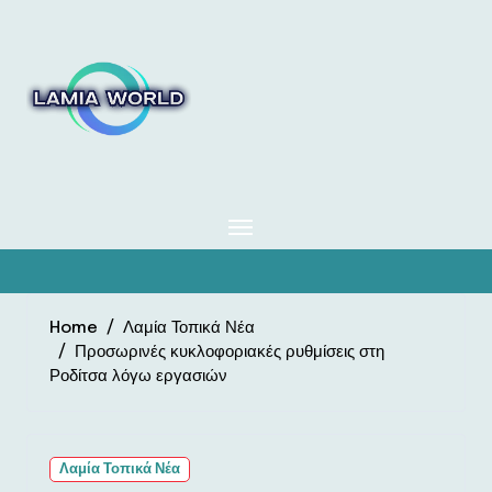
Skip
to
content
Home
Λαμία Τοπικά Νέα
Προσωρινές κυκλοφοριακές ρυθμίσεις στη
Ροδίτσα λόγω εργασιών
Λαμία Τοπικά Νέα