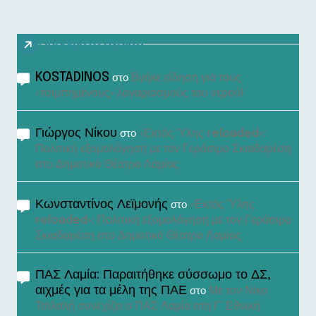
Πρόσφατα σχόλια
KOSTADINOS
Βγήκε είδηση για τους
στο
«τσιμπημένους» λογαριασμούς του νερού!
Γιώργος Νίκου
«Εκτός Ύλης reloaded»:
στο
Πολιτική εξομολόγηση με τον Γεράσιμο Σκιαδαρέση
στο Δημοτικό Θέατρο Λαμίας
Κωνσταντίνος Λεϊμονής
«Εκτός Ύλης
στο
reloaded»: Πολιτική εξομολόγηση με τον Γεράσιμο
Σκιαδαρέση στο Δημοτικό Θέατρο Λαμίας
ΠΑΣ Λαμία: Παραιτήθηκε σύσσωμο το ΔΣ,
αιχμές για τα μέλη της ΠΑΕ
Με τον Νίκο
στο
Τσιλαλή συνεχίζει ο ΠΑΣ Λαμία στη Γ’ Εθνική