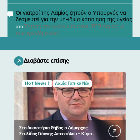
Οι γιατροί της Λαμίας ζητούν ο Υπουργός να
δεσμευτεί για την μη-ιδιωτικοποίηση της υγείας
Ένταση στα εγκαίνια του νέου ΤΕΠ Λαμίας με
στο
τους εργαζόμενους!
Διαβάστε επίσης
Hot News 1
Λαμία Τοπικά Νέα
Στα δικαστήρια Θήβας ο Δήμαρχος
Στυλίδας Γιάννης Αποστόλου – Κύμα
συμπαράστασης από πολίτες