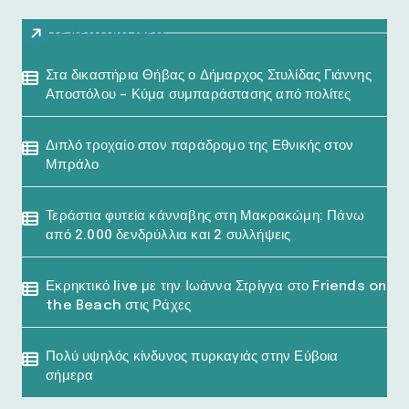
Τελευταία Νέα
Στα δικαστήρια Θήβας ο Δήμαρχος Στυλίδας Γιάννης
Αποστόλου – Κύμα συμπαράστασης από πολίτες
Διπλό τροχαίο στον παράδρομο της Εθνικής στον
Μπράλο
Τεράστια φυτεία κάνναβης στη Μακρακώμη: Πάνω
από 2.000 δενδρύλλια και 2 συλλήψεις
Εκρηκτικό live με την Ιωάννα Στρίγγα στο Friends on
the Beach στις Ράχες
Πολύ υψηλός κίνδυνος πυρκαγιάς στην Εύβοια
σήμερα