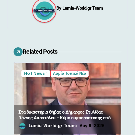
η
By
Lamia-World.gr Team
σ
η
ά
Related Posts
ρ
θ
Hot News 1
Λαμία Τοπικά Νέα
ρ
ω
ν
Στα δικαστήρια Θήβας ο Δήμαρχος Στυλίδας
Γιάννης Αποστόλου – Κύμα συμπαράστασης από
πολίτες
Lamia-World.gr Team
Αυγ 6, 2026