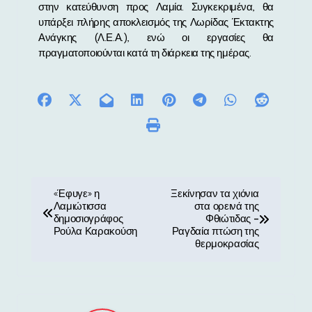
στην κατεύθυνση προς Λαμία. Συγκεκριμένα, θα
υπάρξει πλήρης αποκλεισμός της Λωρίδας Έκτακτης
Ανάγκης (Λ.Ε.Α.), ενώ οι εργασίες θα
πραγματοποιούνται κατά τη διάρκεια της ημέρας.
Π
«Έφυγε» η
Ξεκίνησαν τα χιόνια
Λαμιώτισσα
στα ορεινά της
λ
δημοσιογράφος
Φθιώτιδας –
Ρούλα Καρακούση
Ραγδαία πτώση της
ο
θερμοκρασίας
ή
γ