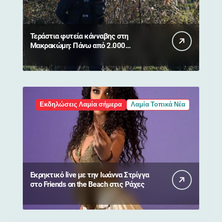
Τεράστια φυτεία κάνναβης στη
Μακρακώμη: Πάνω από 2.000
δενδρύλλια και 2 συλλήψεις
Εκδηλώσεις Λαμία σήμερα
Λαμία Τοπικά Νέα
Εκρηκτικό live με την Ιωάννα Στρίγγα
στο Friends on the Beach στις Ράχες