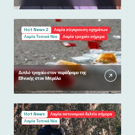
Hot News 2
Λαμία σύγκρουση οχημάτων
Λαμία Τοπικά Νέα
Λαμία τροχαίο σήμερα
Διπλό τροχαίο στον παράδρομο της
Εθνικής στον Μπράλο
Hot News
Λαμία αστυνομικό δελτίο σήμερα
Λαμία Τοπικά Νέα