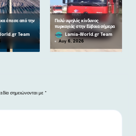
ίκα έπεσε από την
Πολύ υψηλός κίνδυνος
α
πυρκαγιάς στην Εύβοια σήμερα
orld.gr Team
Lamia-World.gr Team
6
Αυγ 6, 2026
εδία σημειώνονται με
*