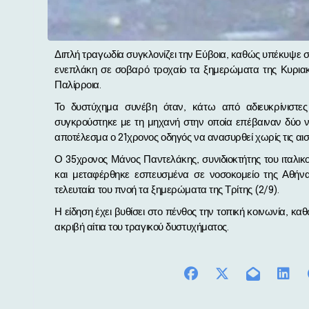
Διπλή τραγωδία συγκλονίζει την Εύβοια, καθώς υπέκυψε στα τραύματά του και ο 35χρονος συνεπιβάτης της μηχανής που
ενεπλάκη σε σοβαρό τροχαίο τα ξημερώματα της Κυριακ
Παλίρροια.
Το δυστύχημα συνέβη όταν, κάτω από αδιευκρίνιστες
συγκρούστηκε με τη μηχανή στην οποία επέβαιναν δύο νε
αποτέλεσμα ο 21χρονος οδηγός να ανασυρθεί χωρίς τις αισθ
Ο 35χρονος Μάνος Παντελάκης, συνιδιοκτήτης του ιταλικ
και μεταφέρθηκε εσπευσμένα σε νοσοκομείο της Αθήν
τελευταία του πνοή τα ξημερώματα της Τρίτης (2/9).
Η είδηση έχει βυθίσει στο πένθος την τοπική κοινωνία, καθ
ακριβή αίτια του τραγικού δυστυχήματος.