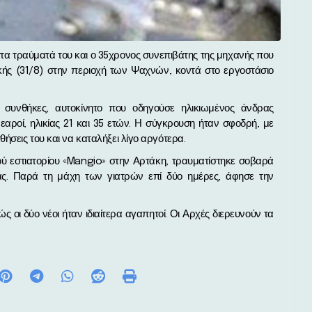
ής (31/8) στην περιοχή των Ψαχνών, κοντά στο εργοστάσιο
 συνθήκες, αυτοκίνητο που οδηγούσε ηλικιωμένος άνδρας
αροί, ηλικίας 21 και 35 ετών. Η σύγκρουση ήταν σφοδρή, με
ήσεις του και να καταλήξει λίγο αργότερα.
ού εστιατορίου «Mangio» στην Αρτάκη, τραυματίστηκε σοβαρά
ας. Παρά τη μάχη των γιατρών επί δύο ημέρες, άφησε την
ώς οι δύο νέοι ήταν ιδιαίτερα αγαπητοί. Οι Αρχές διερευνούν τα