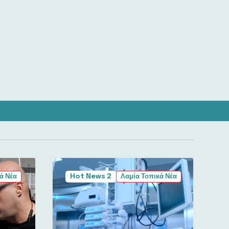
ά Νέα
Hot News 2
Λαμία Τοπικά Νέα