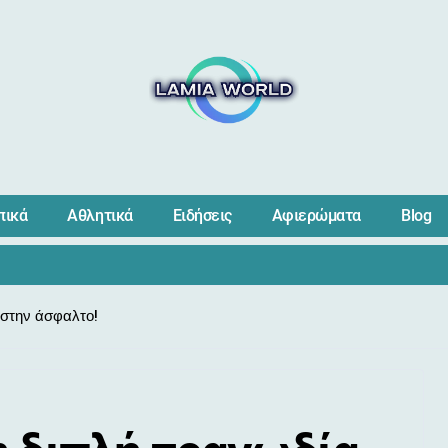
πικά
Αθλητικά
Ειδήσεις
Αφιερώματα
Blog
 στην άσφαλτο!