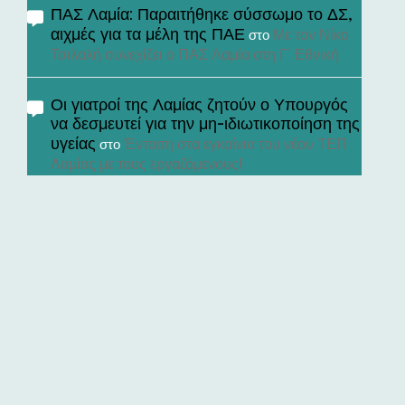
ΠΑΣ Λαμία: Παραιτήθηκε σύσσωμο το ΔΣ,
αιχμές για τα μέλη της ΠΑΕ
Με τον Νίκο
στο
Τσιλαλή συνεχίζει ο ΠΑΣ Λαμία στη Γ’ Εθνική
Οι γιατροί της Λαμίας ζητούν ο Υπουργός
να δεσμευτεί για την μη-ιδιωτικοποίηση της
υγείας
Ένταση στα εγκαίνια του νέου ΤΕΠ
στο
Λαμίας με τους εργαζόμενους!