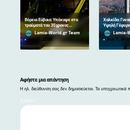
θ
ρ
Βόρεια Εύβοια: Υπέκυψε στα
Χαλκίδα: Γυνα
ω
τραύματά του 35χρονος
Υψηλή Γέφυρ
μοτοσικλετιστής μετά από
Lamia-World.gr Team
Lamia-W
ν
σύγκρουση με αγριογούρουνο
Αυγ 7, 2026
Αυγ 7, 202
Αφήστε μια απάντηση
Η ηλ. διεύθυνση σας δεν δημοσιεύεται.
Τα υποχρεωτικά π
Σχόλιο
*