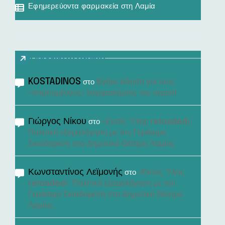
Εφημερεύοντα φαρμακεία στη Λαμία
Πρόσφατα σχόλια
KOSTADINOS
Βγήκε είδηση για τους
στο
«τσιμπημένους» λογαριασμούς του νερού!
Γιώργος Νίκου
«Εκτός Ύλης reloaded»:
στο
Πολιτική εξομολόγηση με τον Γεράσιμο
Σκιαδαρέση στο Δημοτικό Θέατρο Λαμίας
Κωνσταντίνος Λεϊμονής
«Εκτός Ύλης
στο
reloaded»: Πολιτική εξομολόγηση με τον
Γεράσιμο Σκιαδαρέση στο Δημοτικό Θέατρο
Λαμίας