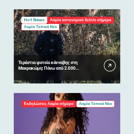
Hot News
Λαμία αστυνομικό δελτίο σήμερα
Λαμία Τοπικά Νέα
Τεράστια φυτεία κάνναβης στη
Μακρακώμη: Πάνω από 2.000
δενδρύλλια και 2 συλλήψεις
Εκδηλώσεις Λαμία σήμερα
Λαμία Τοπικά Νέα