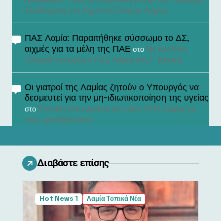
reloaded»: Πολιτική εξομολόγηση με τον Γεράσιμο
Σκιαδαρέση στο Δημοτικό Θέατρο Λαμίας
ΠΑΣ Λαμία: Παραιτήθηκε σύσσωμο το ΔΣ,
αιχμές για τα μέλη της ΠΑΕ
Με τον Νίκο
στο
Τσιλαλή συνεχίζει ο ΠΑΣ Λαμία στη Γ’ Εθνική
Οι γιατροί της Λαμίας ζητούν ο Υπουργός να
δεσμευτεί για την μη-ιδιωτικοποίηση της υγείας
Ένταση στα εγκαίνια του νέου ΤΕΠ Λαμίας με
στο
τους εργαζόμενους!
Διαβάστε επίσης
Hot News 1
Λαμία Τοπικά Νέα