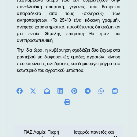
περιλαμβάνει άτομα που δεν συμμετέχουν στην
πανελλαδική επιτροπή, γεγονός που θεωρείται
απαράδεκτο από τους «σκληρούς» των
κινητοποιήσεων. «Το 25+10 είναι κόκκινη γραμμή»,
ανέφερε χαρακτηριστικά, προσθέτοντας ότι ακόμη και
μια ενιαία 35μελής επιτροπή θα ήταν πιο
αντιπροσωπευτική.
Την ίδια ώρα, η κυβέρνηση σχεδιάζει δύο ξεχωριστά
ραντεβού με διαφορετικές ομάδες αγροτών, κίνηση
που εντείνει τις αντιδράσεις και δημιουργεί ρήγμα στο
εσωτερικό του αγροτικού μετώπου.
Π
ΠΑΣ Λαμία: Πικρή
Ισχυρός παγετός και