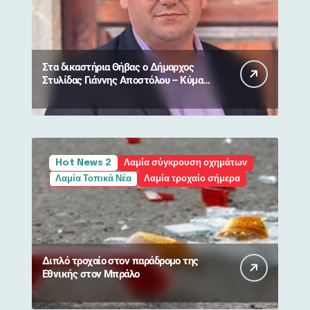
Στα δικαστήρια Θήβας ο Δήμαρχος
Στυλίδας Γιάννης Αποστόλου – Κύμα
συμπαράστασης από πολίτες
Hot News 2
Λαμία σύγκρουση οχημάτων
Λαμία Τοπικά Νέα
Λαμία τροχαίο σήμερα
Διπλό τροχαίο στον παράδρομο της
Εθνικής στον Μπράλο