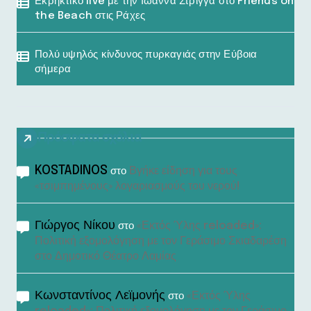
Εκρηκτικό live με την Ιωάννα Στρίγγα στο Friends on
the Beach στις Ράχες
Πολύ υψηλός κίνδυνος πυρκαγιάς στην Εύβοια
σήμερα
Πρόσφατα σχόλια
KOSTADINOS
Βγήκε είδηση για τους
στο
«τσιμπημένους» λογαριασμούς του νερού!
Γιώργος Νίκου
«Εκτός Ύλης reloaded»:
στο
Πολιτική εξομολόγηση με τον Γεράσιμο Σκιαδαρέση
στο Δημοτικό Θέατρο Λαμίας
Κωνσταντίνος Λεϊμονής
«Εκτός Ύλης
στο