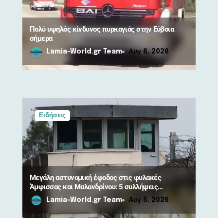
ω
ν
Πολύ υψηλός κίνδυνος πυρκαγιάς στην Εύβοια
σήμερα
Lamia-World.gr Team
Αυγ 6, 2026
Ειδήσεις
Μεγάλη αστυνομική έφοδος στις φυλακές
Άμφισσας και Μαλανδρίνου: 5 συλλήψεις
κρατουμένων
Lamia-World.gr Team
Αυγ 5, 2026