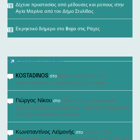
Δίχτυα προστασίας από μέδουσες και ρύπους στην
Αγία Μαρίνα από τον Δήμο Στυλίδας
Εκρηκτικό διήμερο στο Bojo στις Ράχες
Πρόσφατα σχόλια
KOSTADINOS
Βγήκε είδηση για τους
στο
«τσιμπημένους» λογαριασμούς του νερού!
Γιώργος Νίκου
«Εκτός Ύλης reloaded»:
στο
Πολιτική εξομολόγηση με τον Γεράσιμο Σκιαδαρέση
στο Δημοτικό Θέατρο Λαμίας
Κωνσταντίνος Λεϊμονής
«Εκτός Ύλης
στο
reloaded»: Πολιτική εξομολόγηση με τον Γεράσιμο