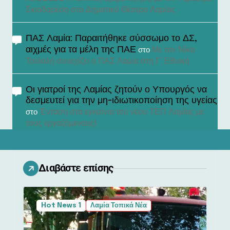
Σκιαδαρέση στο Δημοτικό Θέατρο Λαμίας
ΠΑΣ Λαμία: Παραιτήθηκε σύσσωμο το ΔΣ,
αιχμές για τα μέλη της ΠΑΕ
Με τον Νίκο
στο
Τσιλαλή συνεχίζει ο ΠΑΣ Λαμία στη Γ’ Εθνική
Οι γιατροί της Λαμίας ζητούν ο Υπουργός να
δεσμευτεί για την μη-ιδιωτικοποίηση της υγείας
Ένταση στα εγκαίνια του νέου ΤΕΠ Λαμίας με
στο
τους εργαζόμενους!
Διαβάστε επίσης
Hot News 1
Λαμία Τοπικά Νέα