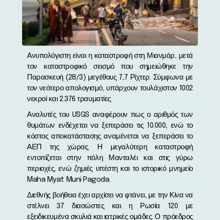
Ανυπολόγιστη είναι η καταστροφή στη Μιανμάρ, μετά
τον καταστροφικό σεισμό που σημειώθηκε την
Παρασκευή (28/3) μεγέθους 7,7 Ρίχτερ. Σύμφωνα με
τον νεότερο απολογισμό, υπάρχουν τουλάχιστον 1002
νεκροί και 2.376 τραυματίες.
Αναλυτές του USGS αναφέρουν πως ο αριθμός των
θυμάτων ενδέχεται να ξεπεράσει τις 10.000, ενώ το
κόστος αποκατάστασης αναμένεται να ξεπεράσει το
ΑΕΠ της χώρας. Η μεγαλύτερη καταστροφή
εντοπίζεται στην πόλη Μανταλέι και στις γύρω
περιοχές, ενώ ζημιές υπέστη και το ιστορικό μνημείο
Maha Myat Muni Pagoda.
Διεθνής βοήθεια έχει αρχίσει να φτάνει, με την Κίνα να
στέλνει 37 διασώστες και η Ρωσία 120 με
εξειδικευμένα σκυλιά και ιατρικές ομάδες. Ο πρόεδρος