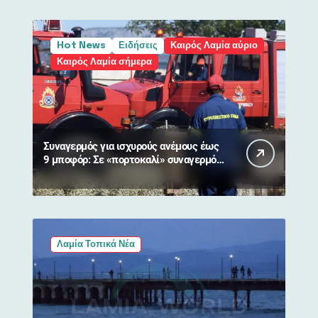
Hot News
Ειδήσεις
Καιρός Λαμία αύριο
Καιρός Λαμία σήμερα
Συναγερμός για ισχυρούς ανέμους έως
9 μποφόρ: Σε «πορτοκαλί» συναγερμό
η Στερεά Ελλάδα
Λαμία Τοπικά Νέα