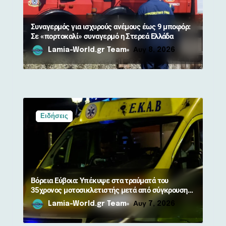
ω
ν
Συναγερμός για ισχυρούς ανέμους έως 9 μποφόρ:
Σε «πορτοκαλί» συναγερμό η Στερεά Ελλάδα
Lamia-World.gr Team
Αυγ 8, 2026
Ειδήσεις
Βόρεια Εύβοια: Υπέκυψε στα τραύματά του
35χρονος μοτοσικλετιστής μετά από σύγκρουση
με αγριογούρουνο
Lamia-World.gr Team
Αυγ 7, 2026