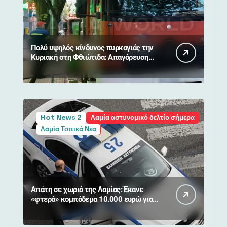
Πολύ υψηλός κίνδυνος πυρκαγιάς την
Κυριακή στη Φθιώτιδα: Απαγόρευση
κυκλοφορίας σε δάση και περιοχές
NATURA
Hot News 2
Λαμία αστυνομικό δελτίο σήμερα
Λαμία Τοπικά Νέα
Απάτη σε χωριό της Λαμίας: Έκανε
«φτερά» κομπόδεμα 10.000 ευρώ για
80χρονη