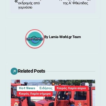
λ
εκδρομής από
της Α’ Φθιώτιδας
γυμνάσιο
ο
ή
γ
By
Lamia-World.gr Team
η
σ
η
ά
Related Posts
ρ
θ
Hot News
Ειδήσεις
Καιρός Λαμία αύριο
Καιρός Λαμία σήμερα
ρ