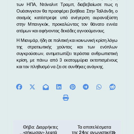
των ΗΠΑ, Ντόναλντ Τραμπ, διαβεβαίωσε πως η
Ουάσινγκτον θα προσφέρει βοήθεια. Στην Ταϊλάνδη, ο
σεισμός κατέστρεψε υπό ανέγερση ουρανοξύστη
στην Μπανγκόκ, προκαλώντας τον θάνατο εννέα
ατόμων και αφήνοντας δεκάδες αγνοούμενους.
Η Μιανμάρ, ήδη σε πολιτική και κοινωνική κρίση λόγω
της στρατιωτικής χούντας και των ενόπλων
συγκρούσεων, αντιμετωπίζει τεράστια ανθρωπιστική
κρίση, με πάνω από 3 εκατομμύρια εκτοπισμένους
και τον πληθυσμό να ζει σε συνθήκες ανάγκης.
Π
Θήβα: Διαρρήκτες
Τα αποτελέσματα
«σήκωσαν» λεφτά
της 24ης αγωνιστική