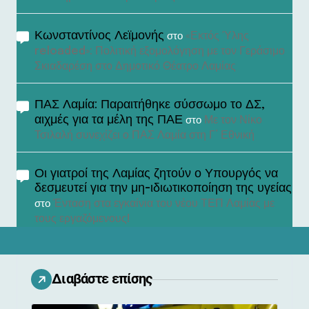
Κωνσταντίνος Λεϊμονής
«Εκτός Ύλης
στο
reloaded»: Πολιτική εξομολόγηση με τον Γεράσιμο
Σκιαδαρέση στο Δημοτικό Θέατρο Λαμίας
ΠΑΣ Λαμία: Παραιτήθηκε σύσσωμο το ΔΣ,
αιχμές για τα μέλη της ΠΑΕ
Με τον Νίκο
στο
Τσιλαλή συνεχίζει ο ΠΑΣ Λαμία στη Γ’ Εθνική
Οι γιατροί της Λαμίας ζητούν ο Υπουργός να
δεσμευτεί για την μη-ιδιωτικοποίηση της υγείας
Ένταση στα εγκαίνια του νέου ΤΕΠ Λαμίας με
στο
τους εργαζόμενους!
Διαβάστε επίσης