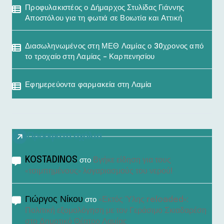
Προφυλακιστέος ο Δήμαρχος Στυλίδας Γιάννης
Αποστόλου για τη φωτιά σε Βοιωτία και Αττική
Διασωληνωμένος στη ΜΕΘ Λαμίας ο 30χρονος από
το τροχαίο στη Λαμίας – Καρπενησίου
Εφημερεύοντα φαρμακεία στη Λαμία
Πρόσφατα σχόλια
KOSTADINOS
Βγήκε είδηση για τους
στο
«τσιμπημένους» λογαριασμούς του νερού!
Γιώργος Νίκου
«Εκτός Ύλης reloaded»:
στο
Πολιτική εξομολόγηση με τον Γεράσιμο Σκιαδαρέση
στο Δημοτικό Θέατρο Λαμίας