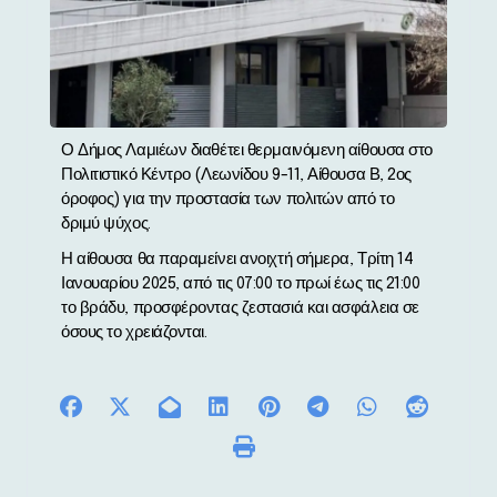
Ο Δήμος Λαμιέων διαθέτει θερμαινόμενη αίθουσα στο
Πολιτιστικό Κέντρο (Λεωνίδου 9-11, Αίθουσα Β, 2ος
όροφος) για την προστασία των πολιτών από το
δριμύ ψύχος.
Η αίθουσα θα παραμείνει ανοιχτή σήμερα, Τρίτη 14
Ιανουαρίου 2025, από τις 07:00 το πρωί έως τις 21:00
το βράδυ, προσφέροντας ζεστασιά και ασφάλεια σε
όσους το χρειάζονται.