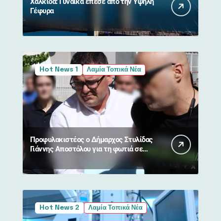
Χαλκίδα: Γυναίκα έπεσε από την Υψηλή
Γέφυρα
Hot News 1
Λαμία Τοπικά Νέα
Προφυλακιστέος ο Δήμαρχος Στυλίδας
Γιάννης Αποστόλου για τη φωτιά σε
Βοιωτία και Αττική
Hot News 2
Λαμία Τοπικά Νέα