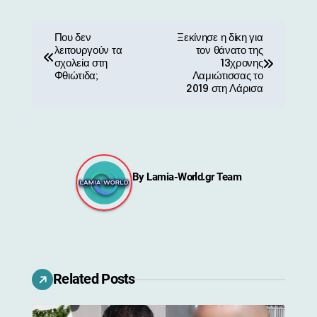
Π
Που δεν
Ξεκίνησε η δίκη για
λειτουργούν τα
τον θάνατο της
λ
σχολεία στη
13χρονης
Φθιώτιδα;
Λαμιώτισσας το
ο
2019 στη Λάρισα
ή
γ
η
By
Lamia-World.gr Team
σ
η
ά
Related Posts
ρ