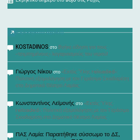
Εκρηκτικό διήμερο στο Bojo στις Ράχες
Πρόσφατα σχόλια
KOSTADINOS
Βγήκε είδηση για τους
στο
«τσιμπημένους» λογαριασμούς του νερού!
Γιώργος Νίκου
«Εκτός Ύλης reloaded»:
στο
Πολιτική εξομολόγηση με τον Γεράσιμο Σκιαδαρέση
στο Δημοτικό Θέατρο Λαμίας
Κωνσταντίνος Λεϊμονής
«Εκτός Ύλης
στο
reloaded»: Πολιτική εξομολόγηση με τον Γεράσιμο
Σκιαδαρέση στο Δημοτικό Θέατρο Λαμίας
ΠΑΣ Λαμία: Παραιτήθηκε σύσσωμο το ΔΣ,