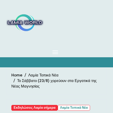
Skip
to
content
Home
Λαμία Τοπικά Νέα
Το Σάββατο (23/8) χορεύουν στα Εργατικά της
Νέας Μαγνησίας
Εκδηλώσεις Λαμία σήμερα
Λαμία Τοπικά Νέα