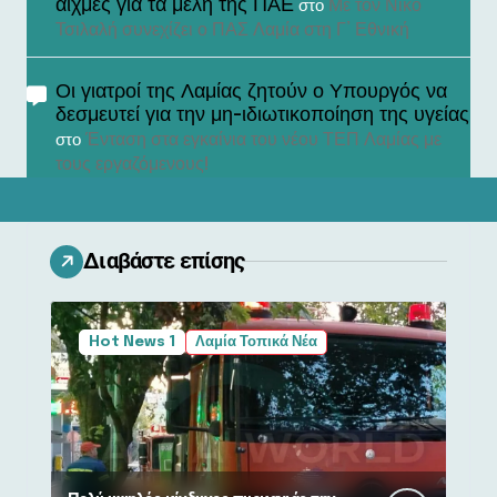
αιχμές για τα μέλη της ΠΑΕ
Με τον Νίκο
στο
Τσιλαλή συνεχίζει ο ΠΑΣ Λαμία στη Γ’ Εθνική
Οι γιατροί της Λαμίας ζητούν ο Υπουργός να
δεσμευτεί για την μη-ιδιωτικοποίηση της υγείας
Ένταση στα εγκαίνια του νέου ΤΕΠ Λαμίας με
στο
τους εργαζόμενους!
Διαβάστε επίσης
Hot News 1
Λαμία Τοπικά Νέα