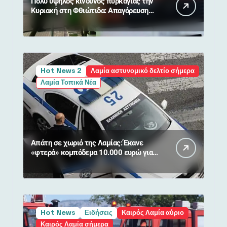
Πολύ υψηλός κίνδυνος πυρκαγιάς την
Κυριακή στη Φθιώτιδα: Απαγόρευση
κυκλοφορίας σε δάση και περιοχές
NATURA
Hot News 2
Λαμία αστυνομικό δελτίο σήμερα
Λαμία Τοπικά Νέα
Απάτη σε χωριό της Λαμίας: Έκανε
«φτερά» κομπόδεμα 10.000 ευρώ για
80χρονη
Hot News
Ειδήσεις
Καιρός Λαμία αύριο
Καιρός Λαμία σήμερα