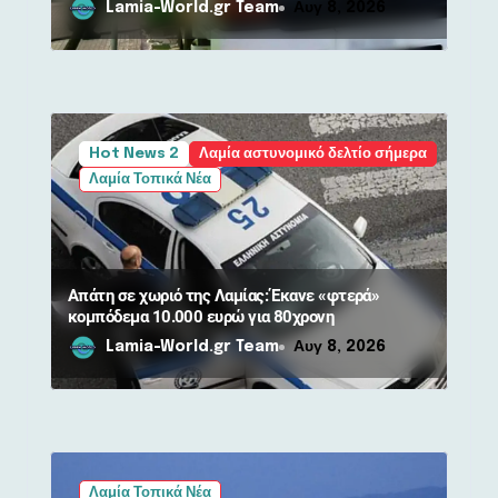
Lamia-World.gr Team
Αυγ 8, 2026
Hot News 2
Λαμία αστυνομικό δελτίο σήμερα
Λαμία Τοπικά Νέα
Απάτη σε χωριό της Λαμίας: Έκανε «φτερά»
κομπόδεμα 10.000 ευρώ για 80χρονη
Lamia-World.gr Team
Αυγ 8, 2026
Λαμία Τοπικά Νέα