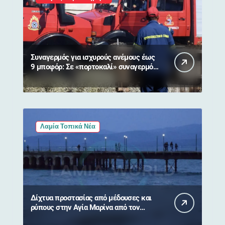
Συναγερμός για ισχυρούς ανέμους έως
9 μποφόρ: Σε «πορτοκαλί» συναγερμό
η Στερεά Ελλάδα
Λαμία Τοπικά Νέα
Δίχτυα προστασίας από μέδουσες και
ρύπους στην Αγία Μαρίνα από τον
Δήμο Στυλίδας