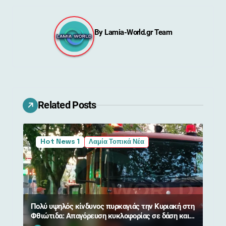
ή
γ
By
Lamia-World.gr Team
η
σ
η
ά
Related Posts
ρ
θ
Hot News 1
Λαμία Τοπικά Νέα
ρ
ω
ν
Πολύ υψηλός κίνδυνος πυρκαγιάς την Κυριακή στη
Φθιώτιδα: Απαγόρευση κυκλοφορίας σε δάση και
περιοχές NATURA