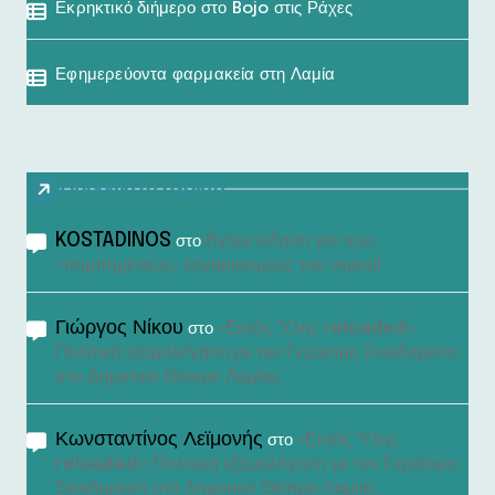
Εκρηκτικό διήμερο στο Bojo στις Ράχες
Εφημερεύοντα φαρμακεία στη Λαμία
Πρόσφατα σχόλια
KOSTADINOS
Βγήκε είδηση για τους
στο
«τσιμπημένους» λογαριασμούς του νερού!
Γιώργος Νίκου
«Εκτός Ύλης reloaded»:
στο
Πολιτική εξομολόγηση με τον Γεράσιμο Σκιαδαρέση
στο Δημοτικό Θέατρο Λαμίας
Κωνσταντίνος Λεϊμονής
«Εκτός Ύλης
στο
reloaded»: Πολιτική εξομολόγηση με τον Γεράσιμο
Σκιαδαρέση στο Δημοτικό Θέατρο Λαμίας