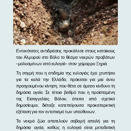
Εντονότατες αντιδράσεις προκάλεσε στους κατοίκους
του Αλμυρού στο Βόλο το θέαμα νεκρών προβάτων
-μολυσμένων από ευλογιά- στον χείμαρρο Ξηριά.
Τη στιγμή που η επιδημία της ευλογιάς έχει χτυπήσει
για τα καλά την Ελλάδα, πρόκειται για μια άνευ
προηγουμένου κίνηση, που θέτει σε άμεσο κίνδυνο τη
δημόσια υγεία. Σε τέτοιο βαθμό που η προϊσταμένη
της Εισαγγελίας Βόλου, έπειτα από σχετικό
δημοσίευμα, διέταξε κατεπείγουσα προκαταρκτική
εξέταση για τον εντοπισμό των υπεύθυνων.
Τα νεκρά ζώα αποτελούν σοβαρή απειλή για τη
δημόσια υγεία, καθώς η ευλογιά είναι μεταδοτική