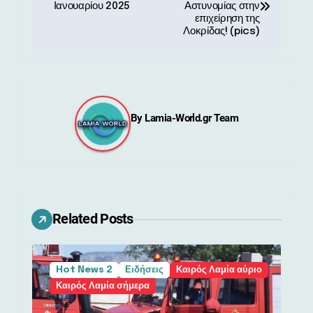
λ
Ιανουαρίου 2025
Αστυνομίας στην
επιχείρηση της
ο
Λοκρίδας! (pics)
ή
γ
η
By
Lamia-World.gr Team
σ
η
ά
Related Posts
ρ
θ
Hot News 2
Ειδήσεις
Καιρός Λαμία αύριο
ρ
Καιρός Λαμία σήμερα