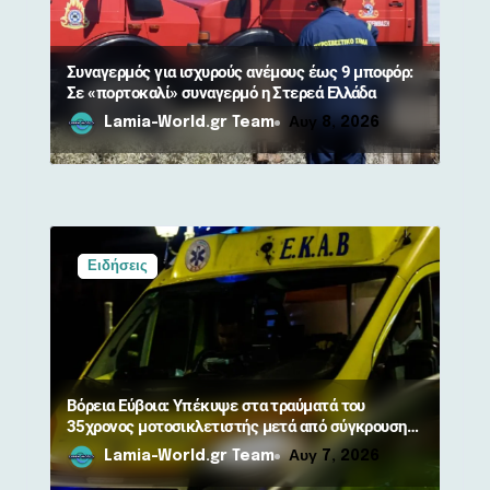
ω
ν
Συναγερμός για ισχυρούς ανέμους έως 9 μποφόρ:
Σε «πορτοκαλί» συναγερμό η Στερεά Ελλάδα
Lamia-World.gr Team
Αυγ 8, 2026
Ειδήσεις
Βόρεια Εύβοια: Υπέκυψε στα τραύματά του
35χρονος μοτοσικλετιστής μετά από σύγκρουση
με αγριογούρουνο
Lamia-World.gr Team
Αυγ 7, 2026