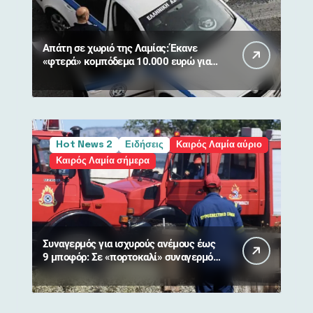
Απάτη σε χωριό της Λαμίας: Έκανε
«φτερά» κομπόδεμα 10.000 ευρώ για
80χρονη
Hot News 2
Ειδήσεις
Καιρός Λαμία αύριο
Καιρός Λαμία σήμερα
Συναγερμός για ισχυρούς ανέμους έως
9 μποφόρ: Σε «πορτοκαλί» συναγερμό
η Στερεά Ελλάδα