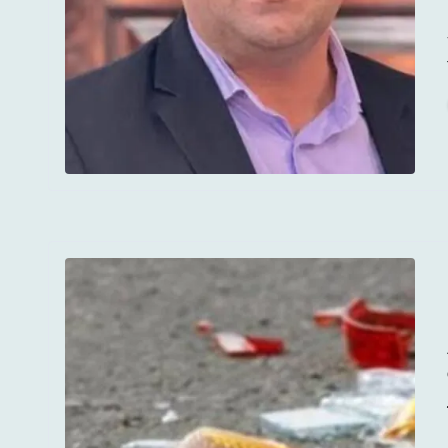
Με σ
Ένα 