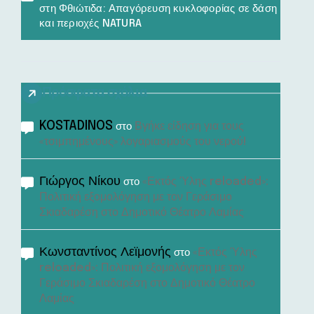
στη Φθιώτιδα: Απαγόρευση κυκλοφορίας σε δάση
και περιοχές NATURA
Πρόσφατα σχόλια
KOSTADINOS
Βγήκε είδηση για τους
στο
«τσιμπημένους» λογαριασμούς του νερού!
Γιώργος Νίκου
«Εκτός Ύλης reloaded»:
στο
Πολιτική εξομολόγηση με τον Γεράσιμο
Σκιαδαρέση στο Δημοτικό Θέατρο Λαμίας
Κωνσταντίνος Λεϊμονής
«Εκτός Ύλης
στο
reloaded»: Πολιτική εξομολόγηση με τον
Γεράσιμο Σκιαδαρέση στο Δημοτικό Θέατρο
Λαμίας