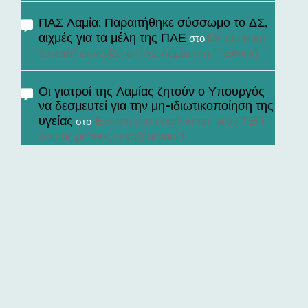
ΠΑΣ Λαμία: Παραιτήθηκε σύσσωμο το ΔΣ,
αιχμές για τα μέλη της ΠΑΕ
Με τον Νίκο
στο
Τσιλαλή συνεχίζει ο ΠΑΣ Λαμία στη Γ’ Εθνική
Οι γιατροί της Λαμίας ζητούν ο Υπουργός
να δεσμευτεί για την μη-ιδιωτικοποίηση της
υγείας
Ένταση στα εγκαίνια του νέου ΤΕΠ
στο
Λαμίας με τους εργαζόμενους!