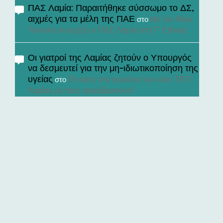
ΠΑΣ Λαμία: Παραιτήθηκε σύσσωμο το ΔΣ,
αιχμές για τα μέλη της ΠΑΕ
Με τον Νίκο
στο
Τσιλαλή συνεχίζει ο ΠΑΣ Λαμία στη Γ’ Εθνική
Οι γιατροί της Λαμίας ζητούν ο Υπουργός
να δεσμευτεί για την μη-ιδιωτικοποίηση της
υγείας
Ένταση στα εγκαίνια του νέου ΤΕΠ
στο
Λαμίας με τους εργαζόμενους!