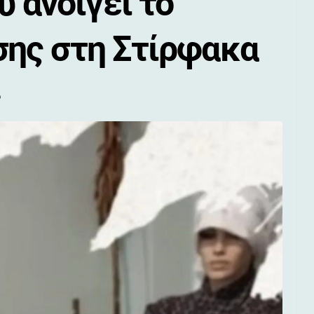
υ ανοίγει το
ης στη Στίρφακα
ο