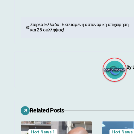
Π
Στερεά Ελλάδα: Εκτεταμένη αστυνομική επιχείρηση
και 25 συλλήψεις!
λ
ο
ή
By
γ
η
σ
η
Related Posts
ά
ρ
Hot News 1
Hot News