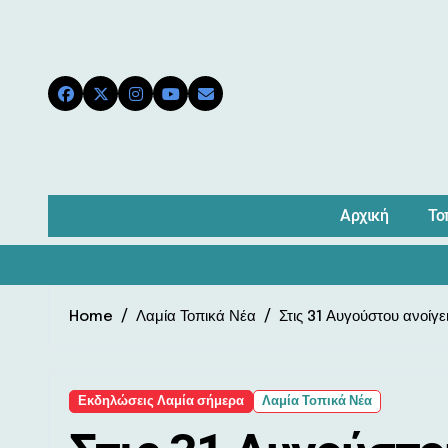
Skip
to
content
Αρχική
Το
Home
Λαμία Τοπικά Νέα
Στις 31 Αυγούστου ανοίγ
Εκδηλώσεις Λαμία σήμερα
Λαμία Τοπικά Νέα