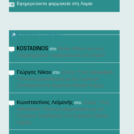
Εφημερεύοντα φαρμακεία στη Λαμία
Πρόσφατα σχόλια
KOSTADINOS
Βγήκε είδηση για τους
στο
«τσιμπημένους» λογαριασμούς του νερού!
Γιώργος Νίκου
«Εκτός Ύλης reloaded»:
στο
Πολιτική εξομολόγηση με τον Γεράσιμο
Σκιαδαρέση στο Δημοτικό Θέατρο Λαμίας
Κωνσταντίνος Λεϊμονής
«Εκτός Ύλης
στο
reloaded»: Πολιτική εξομολόγηση με τον
Γεράσιμο Σκιαδαρέση στο Δημοτικό Θέατρο
Λαμίας