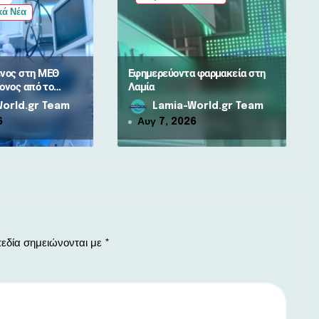
κά Νέα
νος στη ΜΕΘ
Εφημερεύοντα φαρμακεία στη
ονος από το
Λαμία
αμίας –
orld.gr Team
Lamia-World.gr Team
6
Αυγ 7, 2026
εδία σημειώνονται με
*