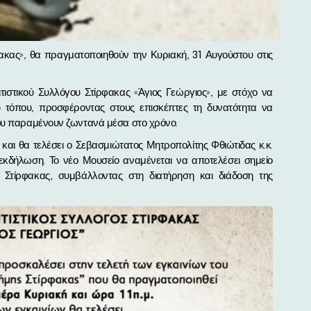
τιστικού Συλλόγου Στίρφακας «Άγιος Γεώργιος», με στόχο να
ου τόπου, προσφέροντας στους επισκέπτες τη δυνατότητα να
που παραμένουν ζωντανά μέσα στο χρόνο.
 και θα τελέσει ο Σεβασμιώτατος Μητροπολίτης Φθιώτιδας κ.κ.
 εκδήλωση. Το νέο Μουσείο αναμένεται να αποτελέσει σημείο
ς Στίρφακας, συμβάλλοντας στη διατήρηση και διάδοση της