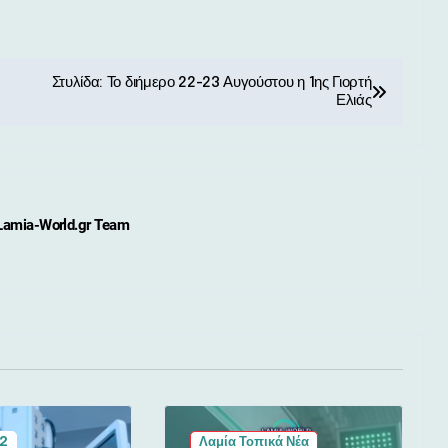
Στυλίδα: Το διήμερο 22-23 Αυγούστου η 1ης Γιορτή
Ελιάς
Lamia-World.gr Team
 2
Λαμία Τοπικά Νέα