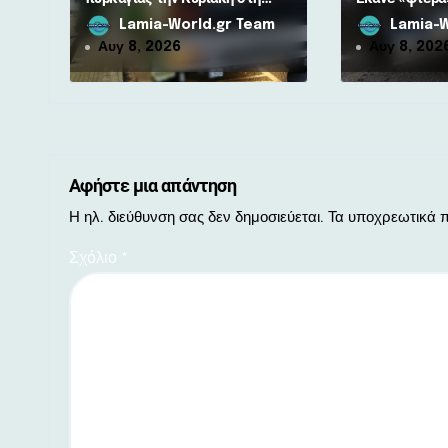
Φθιώτιδα: Απαγόρευση
10.000 ευρώ 
Lamia-World.gr Team
Lamia-W
ν
κυκλοφορίας σε δάση και
Αυγ 8, 2026
Αυγ 8, 202
περιοχές NATURA
Αφήστε μια απάντηση
Η ηλ. διεύθυνση σας δεν δημοσιεύεται.
Τα υποχρεωτικά π
Σχόλιο
*