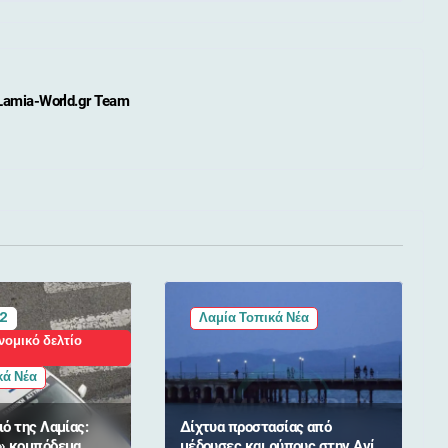
Lamia-World.gr Team
 2
Λαμία Τοπικά Νέα
νομικό δελτίο
κά Νέα
ό της Λαμίας:
Δίχτυα προστασίας από
» κομπόδεμα
μέδουσες και ρύπους στην Αγία