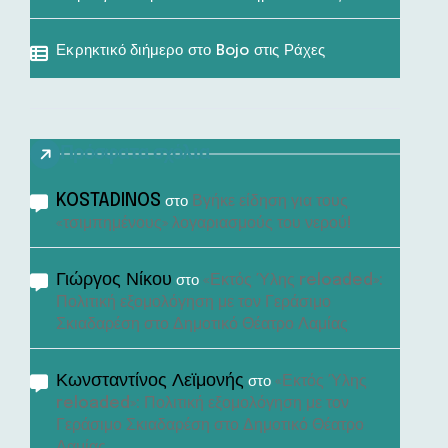
Εκρηκτικό διήμερο στο Bojo στις Ράχες
Πρόσφατα σχόλια
KOSTADINOS
Βγήκε είδηση για τους
στο
«τσιμπημένους» λογαριασμούς του νερού!
Γιώργος Νίκου
«Εκτός Ύλης reloaded»:
στο
Πολιτική εξομολόγηση με τον Γεράσιμο
Σκιαδαρέση στο Δημοτικό Θέατρο Λαμίας
Κωνσταντίνος Λεϊμονής
«Εκτός Ύλης
στο
reloaded»: Πολιτική εξομολόγηση με τον
Γεράσιμο Σκιαδαρέση στο Δημοτικό Θέατρο
Λαμίας