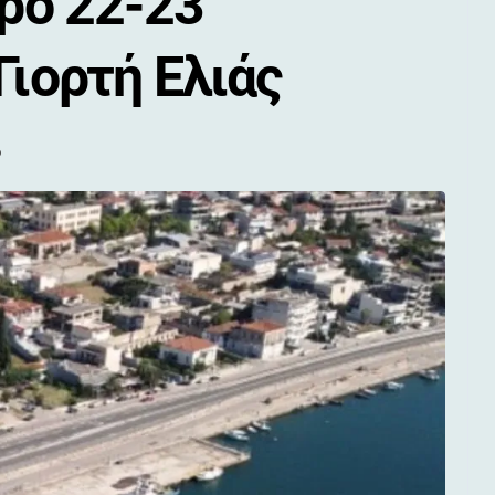
ερο 22-23
Γιορτή Ελιάς
ο