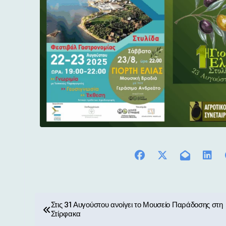
Π
Στις 31 Αυγούστου ανοίγει το Μουσείο Παράδοσης στη
Στίρφακα
λ