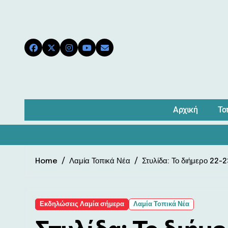
Skip
to
content
Αρχική
Το
Home
Λαμία Τοπικά Νέα
Στυλίδα: Το διήμερο 22-2
Εκδηλώσεις Λαμία σήμερα
Λαμία Τοπικά Νέα