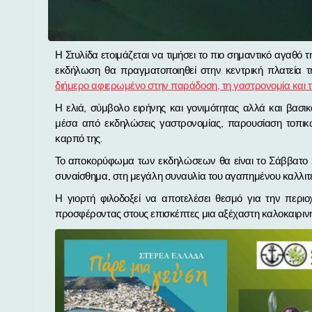
Η Στυλίδα ετοιμάζεται να τιμήσει το πιο σημαντικό αγαθό της γης της, την ελιά, με τη διοργάνωση της 1ης Γιορτής Ελιάς. Η
εκδήλωση θα πραγματοποιηθεί στην κεντρική πλατεία 
διήμερο αφιερωμένο στην παράδοση, τη γαστρονομία και τ
Η ελιά, σύμβολο ειρήνης και γονιμότητας αλλά και βασικ
μέσα από εκδηλώσεις γαστρονομίας, παρουσίαση τοπικ
καρπό της.
Το αποκορύφωμα των εκδηλώσεων θα είναι το Σάββατο 23
συναίσθημα, στη μεγάλη συναυλία του αγαπημένου καλλιτ
Η γιορτή φιλοδοξεί να αποτελέσει θεσμό για την περιο
προσφέροντας στους επισκέπτες μια αξέχαστη καλοκαιρινή