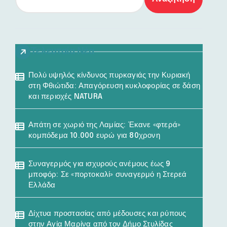
Τελευταία Νέα
Πολύ υψηλός κίνδυνος πυρκαγιάς την Κυριακή
στη Φθιώτιδα: Απαγόρευση κυκλοφορίας σε δάση
και περιοχές NATURA
Απάτη σε χωριό της Λαμίας: Έκανε «φτερά»
κομπόδεμα 10.000 ευρώ για 80χρονη
Συναγερμός για ισχυρούς ανέμους έως 9
μποφόρ: Σε «πορτοκαλί» συναγερμό η Στερεά
Ελλάδα
Δίχτυα προστασίας από μέδουσες και ρύπους
στην Αγία Μαρίνα από τον Δήμο Στυλίδας