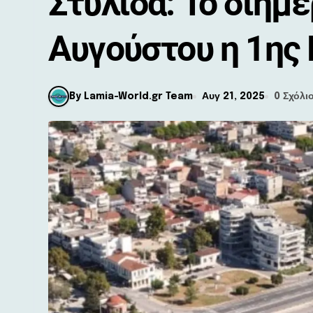
Στυλίδα: Το διήμ
Αυγούστου η 1ης 
By Lamia-World.gr Team
Αυγ 21, 2025
0 Σχόλι