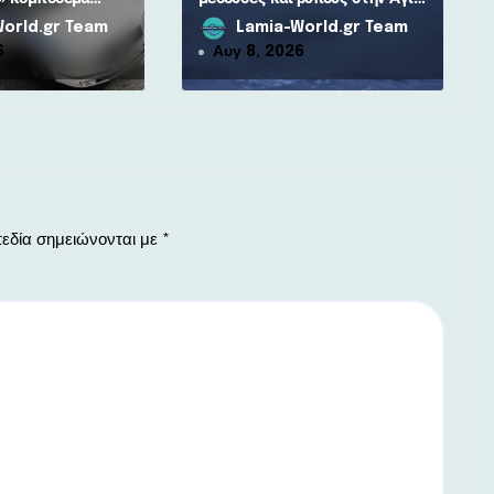
για 80χρονη
Μαρίνα από τον Δήμο Στυλίδας
orld.gr Team
Lamia-World.gr Team
6
Αυγ 8, 2026
εδία σημειώνονται με
*