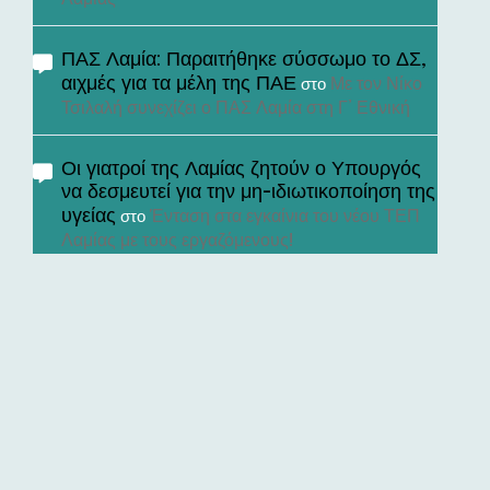
ΠΑΣ Λαμία: Παραιτήθηκε σύσσωμο το ΔΣ,
αιχμές για τα μέλη της ΠΑΕ
Με τον Νίκο
στο
Τσιλαλή συνεχίζει ο ΠΑΣ Λαμία στη Γ’ Εθνική
Οι γιατροί της Λαμίας ζητούν ο Υπουργός
να δεσμευτεί για την μη-ιδιωτικοποίηση της
υγείας
Ένταση στα εγκαίνια του νέου ΤΕΠ
στο
Λαμίας με τους εργαζόμενους!