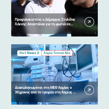
Προφυλακιστέος ο Δήμαρχος Στυλίδας
Γιάννης Αποστόλου για τη φωτιά σε
Βοιωτία και Αττική
Hot News 2
Λαμία Τοπικά Νέα
Διασωληνωμένος στη ΜΕΘ Λαμίας ο
30χρονος από το τροχαίο στη Λαμίας –
Καρπενησίου