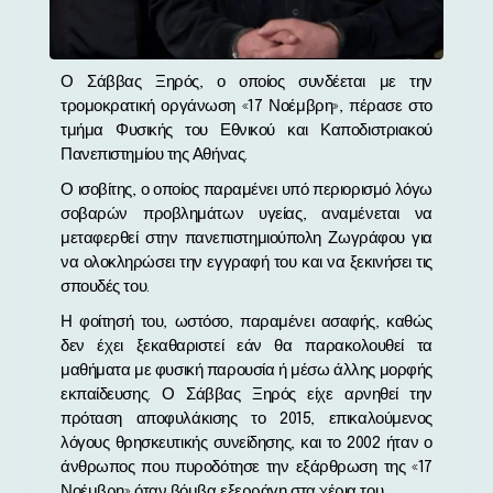
Ο Σάββας Ξηρός, ο οποίος συνδέεται με την
τρομοκρατική οργάνωση «17 Νοέμβρη», πέρασε στο
τμήμα Φυσικής του Εθνικού και Καποδιστριακού
Πανεπιστημίου της Αθήνας.
Ο ισοβίτης, ο οποίος παραμένει υπό περιορισμό λόγω
σοβαρών προβλημάτων υγείας, αναμένεται να
μεταφερθεί στην πανεπιστημιούπολη Ζωγράφου για
να ολοκληρώσει την εγγραφή του και να ξεκινήσει τις
σπουδές του.
Η φοίτησή του, ωστόσο, παραμένει ασαφής, καθώς
δεν έχει ξεκαθαριστεί εάν θα παρακολουθεί τα
μαθήματα με φυσική παρουσία ή μέσω άλλης μορφής
εκπαίδευσης. Ο Σάββας Ξηρός είχε αρνηθεί την
πρόταση αποφυλάκισης το 2015, επικαλούμενος
λόγους θρησκευτικής συνείδησης, και το 2002 ήταν ο
άνθρωπος που πυροδότησε την εξάρθρωση της «17
Νοέμβρη» όταν βόμβα εξερράγη στα χέρια του.