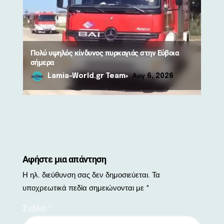
Πολύ υψηλός κίνδυνος πυρκαγιάς στην Εύβοια
σήμερα
Lamia-World.gr Team
Αυγ 6, 2026
Αφήστε μια απάντηση
Η ηλ. διεύθυνση σας δεν δημοσιεύεται.
Τα
υποχρεωτικά πεδία σημειώνονται με
*
Σχόλιο
*