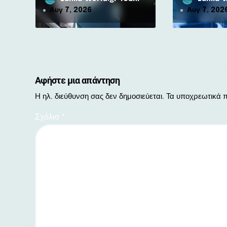
Καρπενησίου
ν
Αυγ 7, 2026
Αυγ 7, 202
Αφήστε μια απάντηση
Η ηλ. διεύθυνση σας δεν δημοσιεύεται.
Τα υποχρεωτικά π
Σχόλιο
*