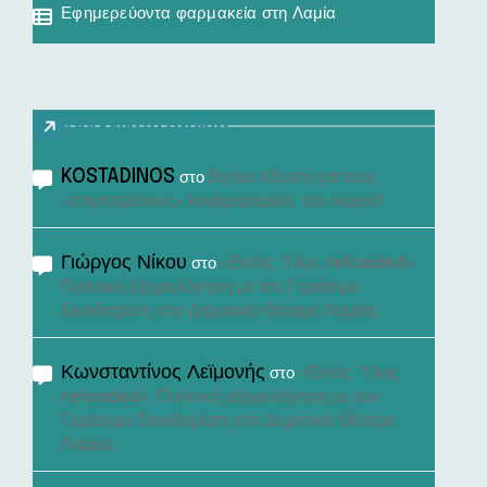
Εφημερεύοντα φαρμακεία στη Λαμία
Πρόσφατα σχόλια
KOSTADINOS
Βγήκε είδηση για τους
στο
«τσιμπημένους» λογαριασμούς του νερού!
Γιώργος Νίκου
«Εκτός Ύλης reloaded»:
στο
Πολιτική εξομολόγηση με τον Γεράσιμο
Σκιαδαρέση στο Δημοτικό Θέατρο Λαμίας
Κωνσταντίνος Λεϊμονής
«Εκτός Ύλης
στο
reloaded»: Πολιτική εξομολόγηση με τον
Γεράσιμο Σκιαδαρέση στο Δημοτικό Θέατρο
Λαμίας