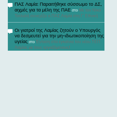
ΠΑΣ Λαμία: Παραιτήθηκε σύσσωμο το ΔΣ,
αιχμές για τα μέλη της ΠΑΕ
Με τον Νίκο
στο
Τσιλαλή συνεχίζει ο ΠΑΣ Λαμία στη Γ’ Εθνική
Οι γιατροί της Λαμίας ζητούν ο Υπουργός
να δεσμευτεί για την μη-ιδιωτικοποίηση της
υγείας
Ένταση στα εγκαίνια του νέου ΤΕΠ
στο
Λαμίας με τους εργαζόμενους!