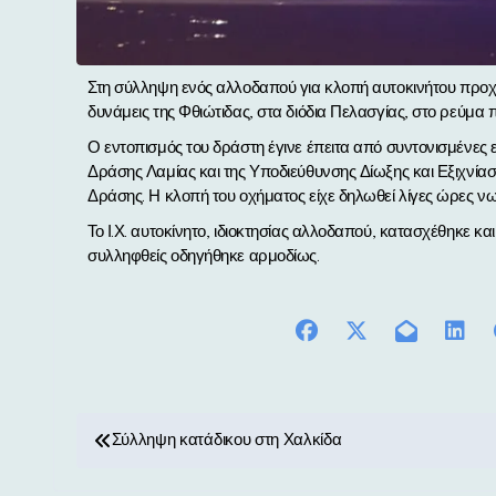
Στη σύλληψη ενός αλλοδαπού για κλοπή αυτοκινήτου προχώρησαν τα ξημερώματα του Σαββάτου (2/8) αστυνομικές
δυνάμεις της Φθιώτιδας, στα διόδια Πελασγίας, στο ρεύμα
Ο εντοπισμός του δράστη έγινε έπειτα από συντονισμένες 
Δράσης Λαμίας και της Υποδιεύθυνσης Δίωξης και Εξιχνί
Δράσης. Η κλοπή του οχήματος είχε δηλωθεί λίγες ώρες νω
Το Ι.Χ. αυτοκίνητο, ιδιοκτησίας αλλοδαπού, κατασχέθηκε κα
συλληφθείς οδηγήθηκε αρμοδίως.
Π
Σύλληψη κατάδικου στη Χαλκίδα
λ