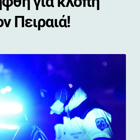
ήφθη για κλοπή
ν Πειραιά!