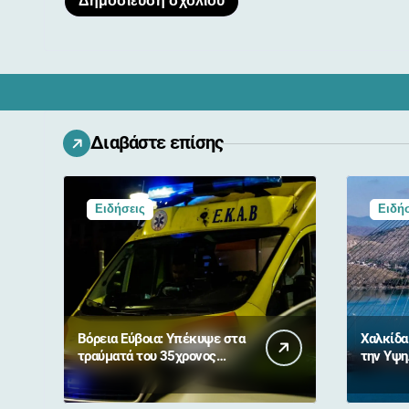
Διαβάστε επίσης
Ειδήσεις
Ειδήσ
Βόρεια Εύβοια: Υπέκυψε στα
Χαλκίδα
τραύματά του 35χρονος
την Υψη
μοτοσικλετιστής μετά από
σύγκρουση με αγριογούρουνο