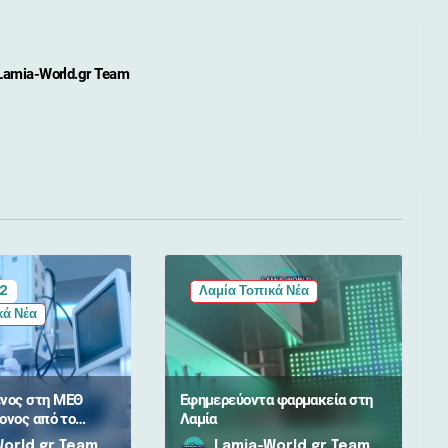
Lamia-World.gr Team
 2
Λαμία Τοπικά Νέα
κά Νέα
νος στη ΜΕΘ
Εφημερεύοντα φαρμακεία στη
ονος από το
Λαμία
αμίας –
orld.gr Team
Lamia-World.gr Team