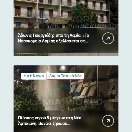
Άδωνις Γεωργιάδης από τη Λαμία: «Το
Νοσοκομείο Λαμίας εξελίσσεται σε
πρότυπο»
Hot News
Λαμία Τοπικά Νέα
Πίδακας νερού 8 μέτρων στη Νέα
Άμπλιανη: Βανάκι ξήλωσε
πυροσβεστικό κρουνό