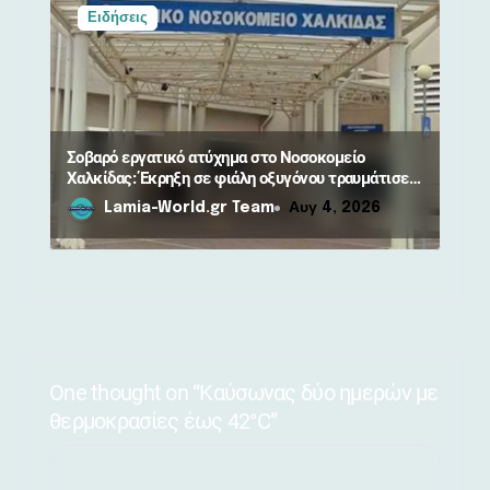
Ειδήσεις
Σοβαρό εργατικό ατύχημα στο Νοσοκομείο
Χαλκίδας: Έκρηξη σε φιάλη οξυγόνου τραυμάτισε
τεχνικό
Lamia-World.gr Team
Αυγ 4, 2026
One thought on “Καύσωνας δύο ημερών με
θερμοκρασίες έως 42°C”