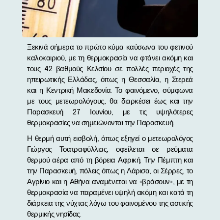
Ξεκινά σήμερα το πρώτο κύμα καύσωνα του φετινού
καλοκαιριού, με τη θερμοκρασία να φτάνει ακόμη και
τους 42 βαθμούς Κελσίου σε πολλές περιοχές της
ηπειρωτικής Ελλάδας, όπως η Θεσσαλία, η Στερεά
και η Κεντρική Μακεδονία. Το φαινόμενο, σύμφωνα
με τους μετεωρολόγους, θα διαρκέσει έως και την
Παρασκευή 27 Ιουνίου, με τις υψηλότερες
θερμοκρασίες να σημειώνονται την Παρασκευή.
Η θερμή αυτή εισβολή, όπως εξηγεί ο μετεωρολόγος
Γιώργος Τσατραφύλλιας, οφείλεται σε ρεύματα
θερμού αέρα από τη βόρεια Αφρική. Την Πέμπτη και
την Παρασκευή, πόλεις όπως η Λάρισα, οι Σέρρες, το
Αγρίνιο και η Αθήνα αναμένεται να «βράσουν», με τη
θερμοκρασία να παραμένει υψηλή ακόμη και κατά τη
διάρκεια της νύχτας λόγω του φαινομένου της αστικής
θερμικής νησίδας.