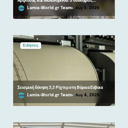
Άμφισσας και Μαλανδρίνου: 5 συλλήψεις
κρατουμένων
Lamia-World.gr Team
Αυγ 5, 2026
Ειδήσεις
Σεισμική δόνηση 3,3 Ρίχτερ στη Βόρεια Εύβοια
Lamia-World.gr Team
Αυγ 4, 2026