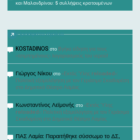
και Μαλανδρίνου: 5 συλλήψεις κρατουμένων
Πρόσφατα σχόλια
KOSTADINOS
Βγήκε είδηση για τους
στο
«τσιμπημένους» λογαριασμούς του νερού!
Γιώργος Νίκου
«Εκτός Ύλης reloaded»:
στο
Πολιτική εξομολόγηση με τον Γεράσιμο Σκιαδαρέση
στο Δημοτικό Θέατρο Λαμίας
Κωνσταντίνος Λεϊμονής
«Εκτός Ύλης
στο
reloaded»: Πολιτική εξομολόγηση με τον Γεράσιμο
Σκιαδαρέση στο Δημοτικό Θέατρο Λαμίας
ΠΑΣ Λαμία: Παραιτήθηκε σύσσωμο το ΔΣ,