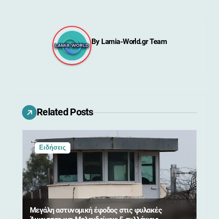
ή
γ
By
Lamia-World.gr Team
η
σ
η
ά
Related Posts
ρ
θ
Ειδήσεις
ρ
ω
ν
Μεγάλη αστυνομική έφοδος στις φυλακές