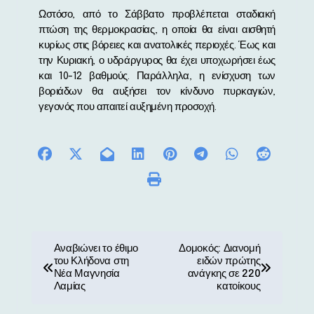
Ωστόσο, από το Σάββατο προβλέπεται σταδιακή
πτώση της θερμοκρασίας, η οποία θα είναι αισθητή
κυρίως στις βόρειες και ανατολικές περιοχές. Έως και
την Κυριακή, ο υδράργυρος θα έχει υποχωρήσει έως
και 10-12 βαθμούς. Παράλληλα, η ενίσχυση των
βοριάδων θα αυξήσει τον κίνδυνο πυρκαγιών,
γεγονός που απαιτεί αυξημένη προσοχή.
Π
Αναβιώνει το έθιμο
Δομοκός: Διανομή
του Κλήδονα στη
ειδών πρώτης
λ
Νέα Μαγνησία
ανάγκης σε 220
Λαμίας
κατοίκους
ο