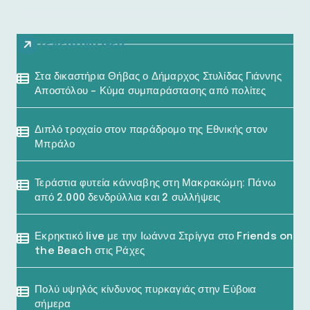
Τελευταία Νέα
Στα δικαστήρια Θήβας ο Δήμαρχος Στυλίδας Γιάννης
Αποστόλου – Κύμα συμπαράστασης από πολίτες
Διπλό τροχαίο στον παράδρομο της Εθνικής στον
Μπράλο
Τεράστια φυτεία κάνναβης στη Μακρακώμη: Πάνω
από 2.000 δενδρύλλια και 2 συλλήψεις
Εκρηκτικό live με την Ιωάννα Στρίγγα στο Friends on
the Beach στις Ράχες
Πολύ υψηλός κίνδυνος πυρκαγιάς στην Εύβοια
σήμερα