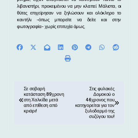
λιβανιστήρι, προκειμένου να μην κλαπεί. Μάλιστα, οι
θύτες επιχείρησαν να ξηλώσουν και ολόκληρο το
καντήλι -όπως μπορείτε να δείτε και στην
φωτογραφία- χωρίς επιτυχία όμως.
Π
Σε σοβαρή
Στις φυλακές
κατάσταση 89χρονη
Δομοκού ο
λ
στη Χαλκίδα μετά
46χρονος που
από επίθεση από
κατηγορείται για τον
ο
κριάρι!
ξυλοδαρμό της
συζύγου του!
ή
γ