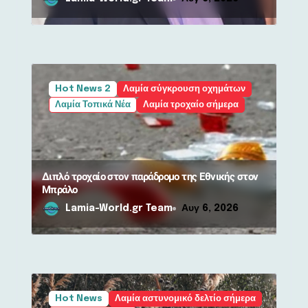
Hot News 2
Λαμία σύγκρουση οχημάτων
Λαμία Τοπικά Νέα
Λαμία τροχαίο σήμερα
Διπλό τροχαίο στον παράδρομο της Εθνικής στον
Μπράλο
Lamia-World.gr Team
Αυγ 6, 2026
Hot News
Λαμία αστυνομικό δελτίο σήμερα