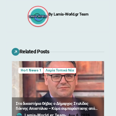
η
By
Lamia-World.gr Team
σ
η
ά
ρ
Related Posts
θ
Hot News 1
Λαμία Τοπικά Νέα
ρ
ω
ν
Στα δικαστήρια Θήβας ο Δήμαρχος Στυλίδας
Γιάννης Αποστόλου – Κύμα συμπαράστασης από
πολίτες
Lamia-World.gr Team
Αυγ 6, 2026