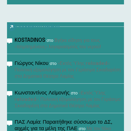
Πρόσφατα σχόλια
KOSTADINOS
Βγήκε είδηση για τους
στο
«τσιμπημένους» λογαριασμούς του νερού!
Γιώργος Νίκου
«Εκτός Ύλης reloaded»:
στο
Πολιτική εξομολόγηση με τον Γεράσιμο Σκιαδαρέση
στο Δημοτικό Θέατρο Λαμίας
Κωνσταντίνος Λεϊμονής
«Εκτός Ύλης
στο
reloaded»: Πολιτική εξομολόγηση με τον Γεράσιμο
Σκιαδαρέση στο Δημοτικό Θέατρο Λαμίας
ΠΑΣ Λαμία: Παραιτήθηκε σύσσωμο το ΔΣ,
αιχμές για τα μέλη της ΠΑΕ
Με τον Νίκο
στο