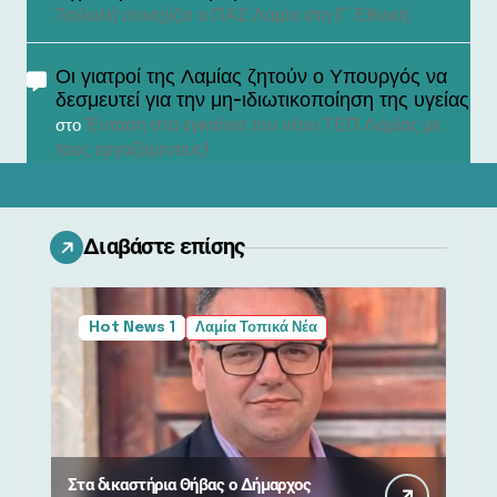
Τσιλαλή συνεχίζει ο ΠΑΣ Λαμία στη Γ’ Εθνική
Οι γιατροί της Λαμίας ζητούν ο Υπουργός να
δεσμευτεί για την μη-ιδιωτικοποίηση της υγείας
Ένταση στα εγκαίνια του νέου ΤΕΠ Λαμίας με
στο
τους εργαζόμενους!
Διαβάστε επίσης
Hot News 1
Λαμία Τοπικά Νέα
Στα δικαστήρια Θήβας ο Δήμαρχος