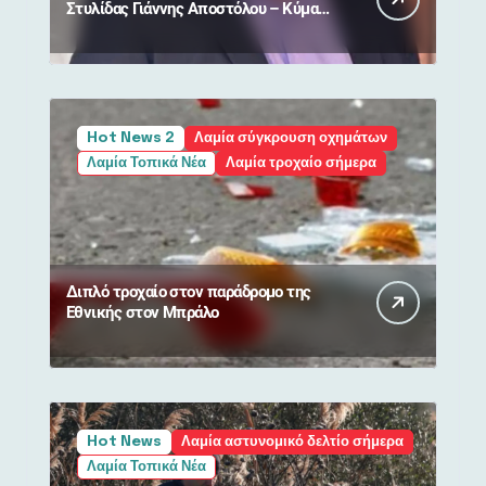
Στυλίδας Γιάννης Αποστόλου – Κύμα
συμπαράστασης από πολίτες
Hot News 2
Λαμία σύγκρουση οχημάτων
Λαμία Τοπικά Νέα
Λαμία τροχαίο σήμερα
Διπλό τροχαίο στον παράδρομο της
Εθνικής στον Μπράλο
Hot News
Λαμία αστυνομικό δελτίο σήμερα
Λαμία Τοπικά Νέα