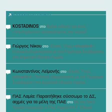
Πρόσφατα σχόλια
KOSTADINOS
Βγήκε είδηση για τους
στο
«τσιμπημένους» λογαριασμούς του νερού!
Γιώργος Νίκου
«Εκτός Ύλης reloaded»:
στο
Πολιτική εξομολόγηση με τον Γεράσιμο Σκιαδαρέση
στο Δημοτικό Θέατρο Λαμίας
Κωνσταντίνος Λεϊμονής
«Εκτός Ύλης
στο
reloaded»: Πολιτική εξομολόγηση με τον Γεράσιμο
Σκιαδαρέση στο Δημοτικό Θέατρο Λαμίας
ΠΑΣ Λαμία: Παραιτήθηκε σύσσωμο το ΔΣ,
αιχμές για τα μέλη της ΠΑΕ
Με τον Νίκο
στο
Τσιλαλή συνεχίζει ο ΠΑΣ Λαμία στη Γ’ Εθνική