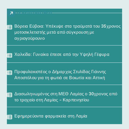
Τελευταία Νέα
Βόρεια Εύβοια: Υπέκυψε στα τραύματά του 35χρονος
μοτοσικλετιστής μετά από σύγκρουση με
αγριογούρουνο
Χαλκίδα: Γυναίκα έπεσε από την Υψηλή Γέφυρα
Προφυλακιστέος ο Δήμαρχος Στυλίδας Γιάννης
Αποστόλου για τη φωτιά σε Βοιωτία και Αττική
Διασωληνωμένος στη ΜΕΘ Λαμίας ο 30χρονος από
το τροχαίο στη Λαμίας – Καρπενησίου
Εφημερεύοντα φαρμακεία στη Λαμία