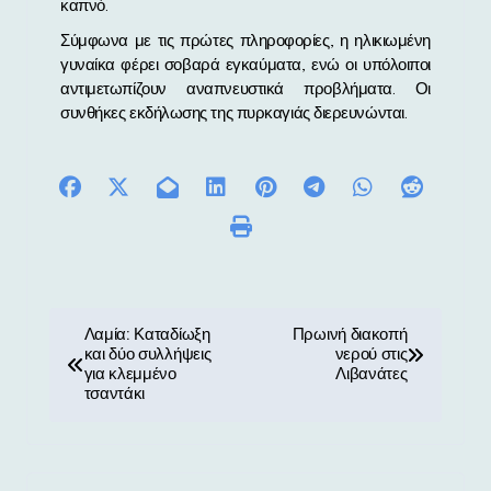
καπνό.
Σύμφωνα με τις πρώτες πληροφορίες, η ηλικιωμένη
γυναίκα φέρει σοβαρά εγκαύματα, ενώ οι υπόλοιποι
αντιμετωπίζουν αναπνευστικά προβλήματα. Οι
συνθήκες εκδήλωσης της πυρκαγιάς διερευνώνται.
Π
Λαμία: Καταδίωξη
Πρωινή διακοπή
και δύο συλλήψεις
νερού στις
λ
για κλεμμένο
Λιβανάτες
τσαντάκι
ο
ή