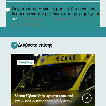
Οι γιατροί της Λαμίας ζητούν ο Υπουργός να
δεσμευτεί για την μη-ιδιωτικοποίηση της υγείας
Ένταση στα εγκαίνια του νέου ΤΕΠ Λαμίας με
στο
τους εργαζόμενους!
Διαβάστε επίσης
Ειδήσεις
Βόρεια Εύβοια: Υπέκυψε στα τραύματά
του 35χρονος μοτοσικλετιστής μετά
από σύγκρουση με αγριογούρουνο