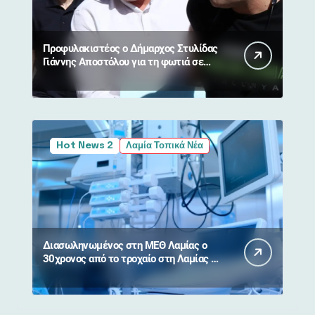
Προφυλακιστέος ο Δήμαρχος Στυλίδας
Γιάννης Αποστόλου για τη φωτιά σε
Βοιωτία και Αττική
Hot News 2
Λαμία Τοπικά Νέα
Διασωληνωμένος στη ΜΕΘ Λαμίας ο
30χρονος από το τροχαίο στη Λαμίας –
Καρπενησίου