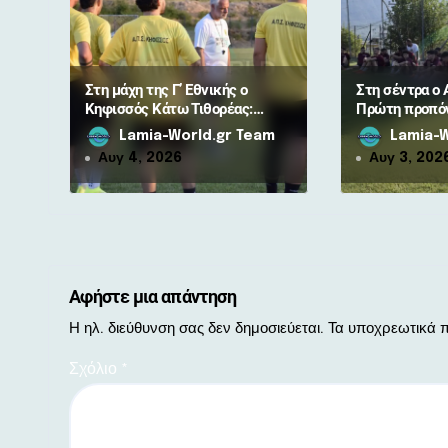
θ
ρ
Στη μάχη της Γ’ Εθνικής ο
Στη σέντρα ο 
ω
Κηφισσός Κάτω Τιθορέας:
Πρώτη προπόν
Ξεκίνησε η προετοιμασία
για τη νέα σε
Lamia-World.gr Team
Lamia-W
ν
Αυγ 4, 2026
Αυγ 3, 202
Αφήστε μια απάντηση
Η ηλ. διεύθυνση σας δεν δημοσιεύεται.
Τα υποχρεωτικά π
Σχόλιο
*