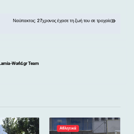
Ναύπακτος: 27χρονος έχασε τη ζωή του σε τροχαίο
Lamia-World.gr Team
Αθλητικά