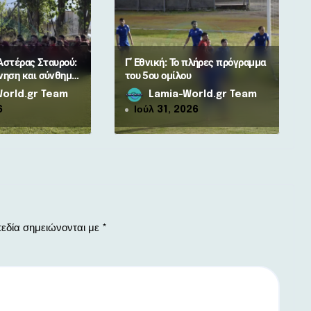
Αστέρας Σταυρού:
Γ’ Εθνική: Το πλήρες πρόγραμμα
ηση και σύνθημα
του 5ου ομίλου
ζόν
orld.gr Team
Lamia-World.gr Team
6
Ιούλ 31, 2026
εδία σημειώνονται με
*