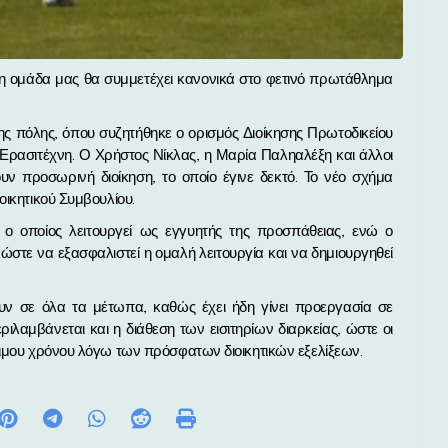
ς πόλης, όπου συζητήθηκε ο ορισμός Διοίκησης Πρωτοδικείου
υ Ερασιτέχνη. Ο Χρήστος Νίκλας, η Μαρία Παληαλέξη και άλλοι
ν προσωρινή διοίκηση, το οποίο έγινε δεκτό. Το νέο σχήμα
οικητικού Συμβουλίου.
 ο οποίος λειτουργεί ως εγγυητής της προσπάθειας, ενώ ο
 ώστε να εξασφαλιστεί η ομαλή λειτουργία και να δημιουργηθεί
ξουν σε όλα τα μέτωπα, καθώς έχει ήδη γίνει προεργασία σε
ιλαμβάνεται και η διάθεση των εισιτηρίων διαρκείας, ώστε οι
τιμου χρόνου λόγω των πρόσφατων διοικητικών εξελίξεων.