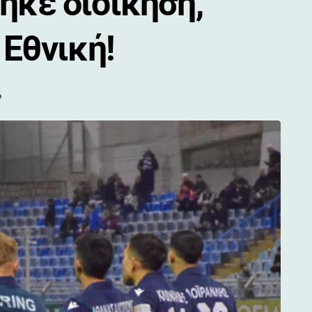
ηκε διοίκηση,
 Εθνική!
ο