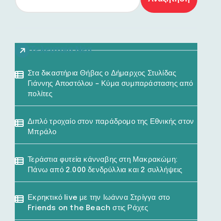
Τελευταία Νέα
Στα δικαστήρια Θήβας ο Δήμαρχος Στυλίδας
Γιάννης Αποστόλου – Κύμα συμπαράστασης από
πολίτες
Διπλό τροχαίο στον παράδρομο της Εθνικής στον
Μπράλο
Τεράστια φυτεία κάνναβης στη Μακρακώμη:
Πάνω από 2.000 δενδρύλλια και 2 συλλήψεις
Εκρηκτικό live με την Ιωάννα Στρίγγα στο
Friends on the Beach στις Ράχες