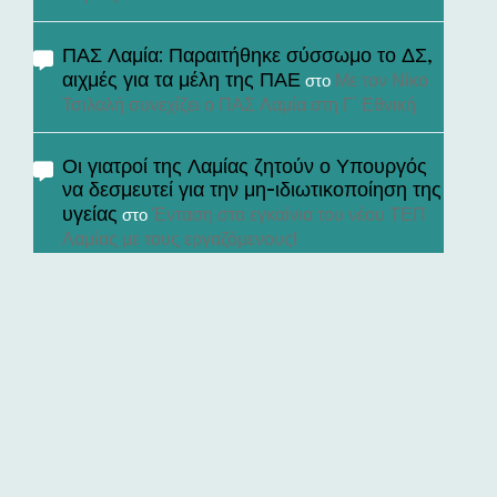
ΠΑΣ Λαμία: Παραιτήθηκε σύσσωμο το ΔΣ,
αιχμές για τα μέλη της ΠΑΕ
Με τον Νίκο
στο
Τσιλαλή συνεχίζει ο ΠΑΣ Λαμία στη Γ’ Εθνική
Οι γιατροί της Λαμίας ζητούν ο Υπουργός
να δεσμευτεί για την μη-ιδιωτικοποίηση της
υγείας
Ένταση στα εγκαίνια του νέου ΤΕΠ
στο
Λαμίας με τους εργαζόμενους!