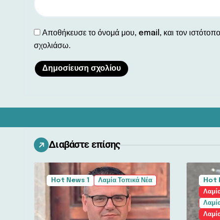
Αποθήκευσε το όνομά μου, email, και τον ιστότοπ
σχολιάσω.
Διαβάστε επίσης
Hot News 1
Λαμία Τοπικά Νέα
Hot 
Λαμί
Λαμία
Λαμί