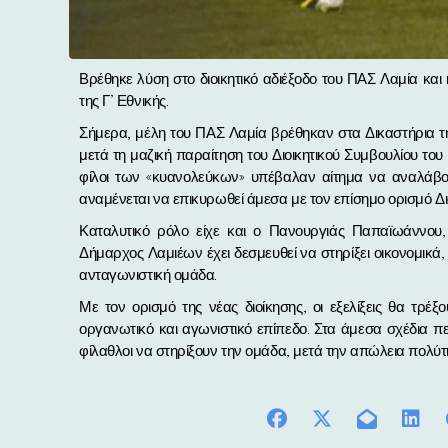
Βρέθηκε λύση στο διοικητικό αδιέξοδο του ΠΑΣ Λαμία και η ομάδα μας θα συμμετέχει κανονικά στο φετινό πρωτάθλημα
της Γ’ Εθνικής.
Σήμερα, μέλη του ΠΑΣ Λαμία βρέθηκαν στα Δικαστήρια τη
μετά τη μαζική παραίτηση του Διοικητικού Συμβουλίου το
φίλοι των «κυανολεύκων» υπέβαλαν αίτημα να αναλάβου
αναμένεται να επικυρωθεί άμεσα με τον επίσημο ορισμό Δι
Καταλυτικό ρόλο είχε και ο Πανουργιάς Παπαϊωάννου,
Δήμαρχος Λαμιέων έχει δεσμευθεί να στηρίξει οικονομικά,
ανταγωνιστική ομάδα.
Με τον ορισμό της νέας διοίκησης, οι εξελίξεις θα τρέ
οργανωτικό και αγωνιστικό επίπεδο. Στα άμεσα σχέδια περ
φίλαθλοι να στηρίξουν την ομάδα, μετά την απώλεια πολύ