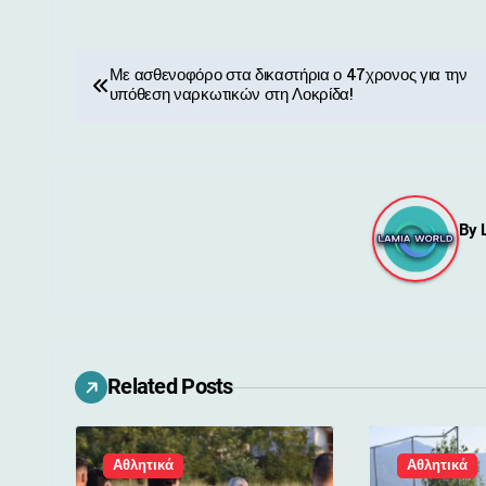
Π
Με ασθενοφόρο στα δικαστήρια ο 47χρονος για την
υπόθεση ναρκωτικών στη Λοκρίδα!
λ
ο
ή
By
γ
η
σ
η
Related Posts
ά
ρ
Αθλητικά
Αθλητικά