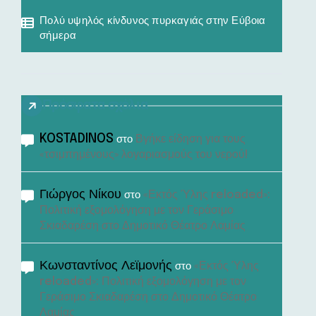
Πολύ υψηλός κίνδυνος πυρκαγιάς στην Εύβοια
σήμερα
Πρόσφατα σχόλια
KOSTADINOS
Βγήκε είδηση για τους
στο
«τσιμπημένους» λογαριασμούς του νερού!
Γιώργος Νίκου
«Εκτός Ύλης reloaded»:
στο
Πολιτική εξομολόγηση με τον Γεράσιμο
Σκιαδαρέση στο Δημοτικό Θέατρο Λαμίας
Κωνσταντίνος Λεϊμονής
«Εκτός Ύλης
στο
reloaded»: Πολιτική εξομολόγηση με τον
Γεράσιμο Σκιαδαρέση στο Δημοτικό Θέατρο
Λαμίας